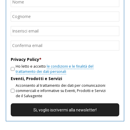
Nom
Cogn
Email
*
Inseri
email
Conf
email
Privacy Policy
*
Ho letto e accetto
le condizioni e le finalità del
trattamento dei dati personali
Eventi, Prodotti e Servizi
Acconsento al trattamento dei dati per comunicazioni
commerciali e informative su Eventi, Prodotti e Servizi
de il Salvagente