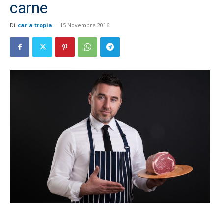
carne
Di
carla tropia
-
15 Novembre 2016