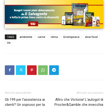
TAGS
ambiente
carne
clima
Greenpeace
slow food
Ue
Articolo precedente
Articolo successivo
Gli 199 per l’assistenza ai
Altro che Victoria! L’autogol di
clienti? Un sopruso per la
Procter&Gamble che invecchia