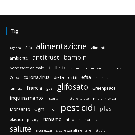
Tag
alimentazione
Aifa
alimenti
Agcom
bambini
antitrust
ambiente
bollette
benessere animale
carne
commissione europea
efsa
coronavirus
dieta
diritti
Coop
etichetta
glifosato
francia
Greenpeace
gas
farmaci
inquinamento
listeria
ministero salute
miti alimentari
pesticidi
pfas
Monsanto
Ogm
pasta
richiamo
plastica
ritiro
salmonella
privacy
salute
sicurezza
sicurezza alimentare
studio