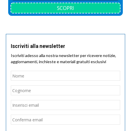
SCOPRI
Iscriviti alla newsletter
Iscriviti adesso alla nostra newsletter per ricevere notizie,
aggiornamenti, inchieste e materiali gratuiti esclusivi
Nome
*
Nom
Cogn
Email
*
Inseri
email
Conf
email