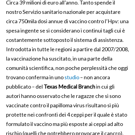
Circa 39 milioni di euro all’anno. Tanto spende il
nostro Servizio sanitario nazionale per acquistare
circa 750mila dosi annue di vaccino contro l’Hpv: una
spesa ingente se si considerano i continui tagli cui è
costantemente sottoposto il sistema di assistenza.
Introdotta in tutte le regioni a partire dal 2007/2008,
la vaccinazione ha suscitato, in una parte della
comunità scientifica, non poche perplessità che oggi
trovano conferma in uno
studio
– non ancora
pubblicato – del
Texas Medical Branch
in cui gli
autori hanno osservato che le ragazze che si sono
vaccinate contro il papilloma virus risultano sì più
protette nei confronti dei 4 ceppi per il quale è stato
formulato il vaccino ma più esposte ai ceppi ad alto
rischio (quelli che potrebbero provocare il cancro).