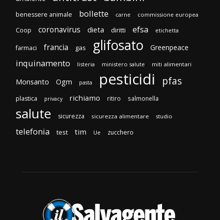
bollette
benessere animale
carne
commissione europea
efsa
coronavirus
dieta
diritti
Coop
etichetta
glifosato
francia
Greenpeace
gas
farmaci
inquinamento
listeria
ministero salute
miti alimentari
pesticidi
pfas
Monsanto
Ogm
pasta
richiamo
plastica
ritiro
salmonella
privacy
salute
sicurezza
sicurezza alimentare
studio
telefonia
tim
test
zucchero
Ue