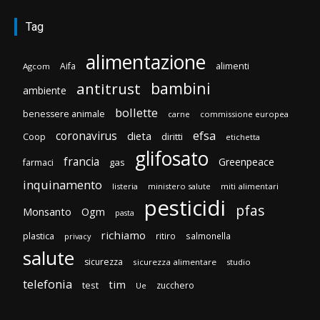
Tag
alimentazione
Aifa
alimenti
Agcom
bambini
antitrust
ambiente
bollette
benessere animale
carne
commissione europea
efsa
coronavirus
dieta
diritti
Coop
etichetta
glifosato
francia
Greenpeace
gas
farmaci
inquinamento
listeria
ministero salute
miti alimentari
pesticidi
pfas
Monsanto
Ogm
pasta
richiamo
plastica
ritiro
salmonella
privacy
salute
sicurezza
sicurezza alimentare
studio
telefonia
tim
test
zucchero
Ue