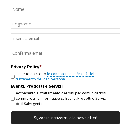
Nome
*
Nom
Cogn
Email
*
Inseri
email
Conf
email
Privacy Policy
*
Ho letto e accetto
le condizioni e le finalità del
trattamento dei dati personali
Eventi, Prodotti e Servizi
Acconsento al trattamento dei dati per comunicazioni
commerciali e informative su Eventi, Prodotti e Servizi
de il Salvagente