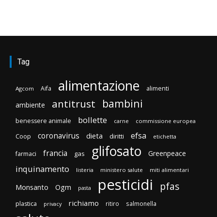
Tag
alimentazione
Aifa
alimenti
Agcom
bambini
antitrust
ambiente
bollette
benessere animale
carne
commissione europea
efsa
coronavirus
dieta
diritti
Coop
etichetta
glifosato
francia
Greenpeace
gas
farmaci
inquinamento
listeria
ministero salute
miti alimentari
pesticidi
pfas
Monsanto
Ogm
pasta
richiamo
plastica
ritiro
salmonella
privacy