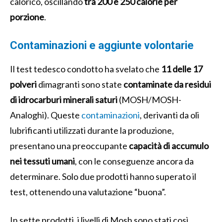
calorico, oscillando
tra 200 e 250 calorie per
porzione
.
Contaminazioni e aggiunte volontarie
Il test tedesco condotto ha svelato che
11 delle 17
polveri
dimagranti sono state
contaminate da residui
di idrocarburi minerali saturi
(MOSH/MOSH-
Analoghi). Queste
contaminazioni
, derivanti da oli
lubrificanti utilizzati durante la produzione,
presentano una preoccupante
capacità di accumulo
nei tessuti umani
, con le conseguenze ancora da
determinare. Solo due prodotti hanno superato il
test, ottenendo una valutazione “buona”.
In sette prodotti, i livelli di Mosh sono stati così