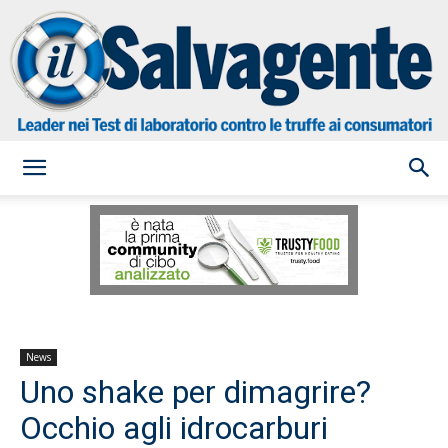
il
Salvagente
News
Uno shake per dimagrire?
Occhio agli idrocarburi