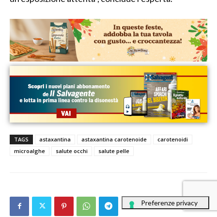
TAGS
astaxantina
astaxantina carotenoide
carotenoidi
microalghe
salute occhi
salute pelle