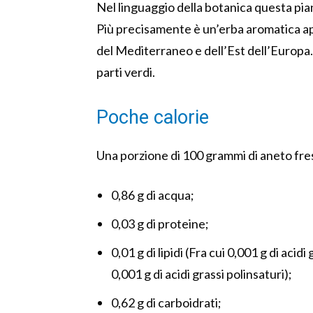
Nel linguaggio della botanica questa pia
Più precisamente è un’erba aromatica ap
del Mediterraneo e dell’Est dell’Europa. 
parti verdi.
Poche calorie
Una porzione di 100 grammi di aneto fres
0,86 g di acqua;
0,03 g di proteine;
0,01 g di lipidi (Fra cui 0,001 g di acid
0,001 g di acidi grassi polinsaturi);
0,62 g di carboidrati;