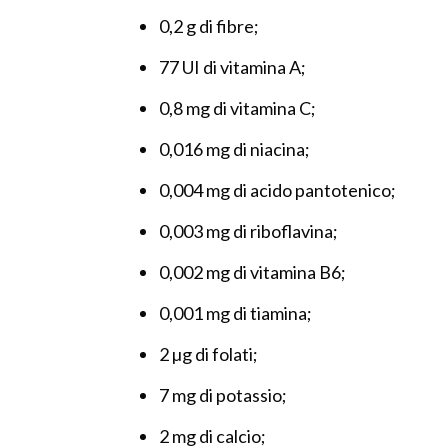
0,2 g di fibre;
77 UI di vitamina A;
0,8 mg di vitamina C;
0,016 mg di niacina;
0,004 mg di acido pantotenico;
0,003 mg di riboflavina;
0,002 mg di vitamina B6;
0,001 mg di tiamina;
2 µg di folati;
7 mg di potassio;
2 mg di calcio;