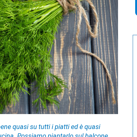
ene quasi su tutti i piatti ed è quasi
cucina. Possiamo piantarlo sul balcone