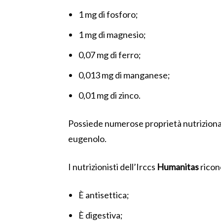
1 mg di fosforo;
1 mg di magnesio;
0,07 mg di ferro;
0,013 mg di manganese;
0,01 mg di zinco.
Possiede numerose proprietà nutrizionali 
eugenolo.
I nutrizionisti dell’Irccs
Humanitas
ricon
È antisettica;
È digestiva;