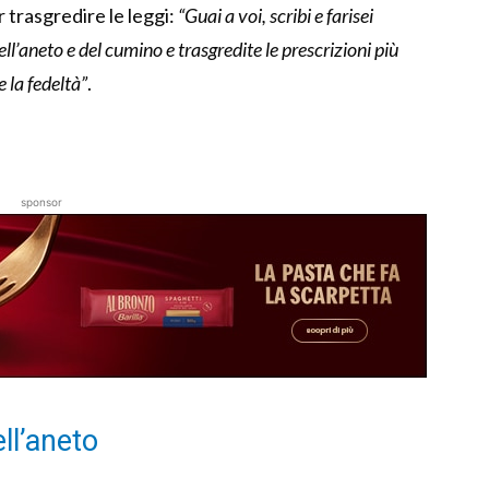
er trasgredire le leggi:
“Guai a voi, scribi e farisei
ll’aneto e del cumino e trasgredite le prescrizioni più
e la fedeltà”
.
sponsor
ell’aneto