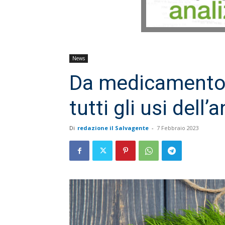
News
Da medicamento 
tutti gli usi dell’
Di
redazione il Salvagente
-
7 Febbraio 2023