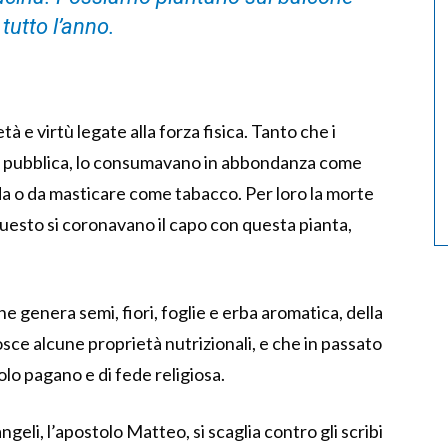
tutto l’anno.
tà e virtù legate alla forza fisica. Tanto che i
ena pubblica, lo consumavano in abbondanza come
a o da masticare come tabacco. Per loro la morte
uesto si coronavano il capo con questa pianta,
he genera semi, fiori, foglie e erba aromatica, della
osce alcune proprietà nutrizionali, e che in passato
lo pagano e di fede religiosa.
eli, l’apostolo Matteo, si scaglia contro gli scribi