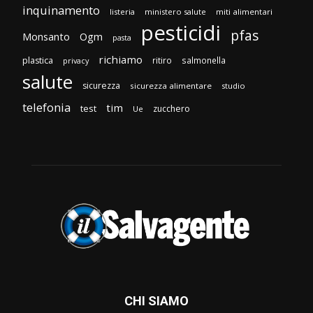
inquinamento
listeria
ministero salute
miti alimentari
pesticidi
pfas
Monsanto
Ogm
pasta
richiamo
plastica
ritiro
salmonella
privacy
salute
sicurezza
sicurezza alimentare
studio
telefonia
tim
test
zucchero
Ue
CHI SIAMO