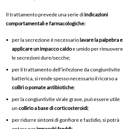
Il trattamento prevede una serie di
indicazioni
comportamentali e farmacologiche:
per la secrezione è necessario
lavare la palpebra e
applicare un impacco caldo
e umido per rimuovere
le secrezioni dure/secche;
per il trattamento dell’infezione da congiuntivite
batterica, si rende spesso necessario il ricorso a
colliri o pomate antibiotiche
;
per la congiuntivite virale grave, può essere utile
un
collirio a base di corticosteroidi
;
per ridurre sintomi di gonfiore e fastidio, si potrà
optare per
impacchi freddi;