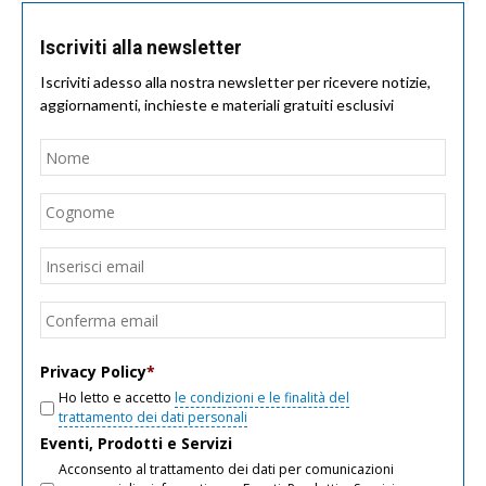
Iscriviti alla newsletter
Iscriviti adesso alla nostra newsletter per ricevere notizie,
aggiornamenti, inchieste e materiali gratuiti esclusivi
Nome
*
Nom
Cogn
Email
*
Inseri
email
Conf
email
Privacy Policy
*
Ho letto e accetto
le condizioni e le finalità del
trattamento dei dati personali
Eventi, Prodotti e Servizi
Acconsento al trattamento dei dati per comunicazioni