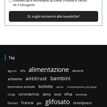
commerciali e informative su Eventi, Prodotti e Servizi
de il Salvagente
Tag
alimentazione
Aifa
alimenti
Agcom
bambini
antitrust
ambiente
bollette
benessere animale
carne
commissione europea
efsa
coronavirus
dieta
Coop
diritti
etichetta
glifosato
francia
Greenpeace
gas
farmaci