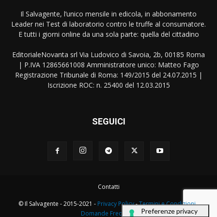
Il Salvagente, l’unico mensile in edicola, in abbonamento
Leader nei Test di laboratorio contro le truffe al consumatore.
E tutti i giorni online da una sola parte: quella del cittadino
EditorialeNovanta srl Via Ludovico di Savoia, 2b, 00185 Roma
| P.IVA 12865661008 Amministratore unico: Matteo Fago
Registrazione Tribunale di Roma: 149/2015 del 24.07.2015 |
Iscrizione ROC: n. 25400 del 12.03.2015
SEGUICI
Contatti
© Il Salvagente - 2015-2021 -
Privacy Policy
-
Termini e Condizioni
-
Domande Frequenti