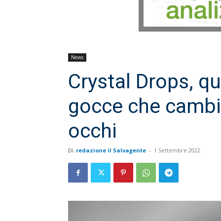
News
Crystal Drops, q
gocce che cambia
occhi
Di
redazione il Salvagente
-
1 Settembre 2022