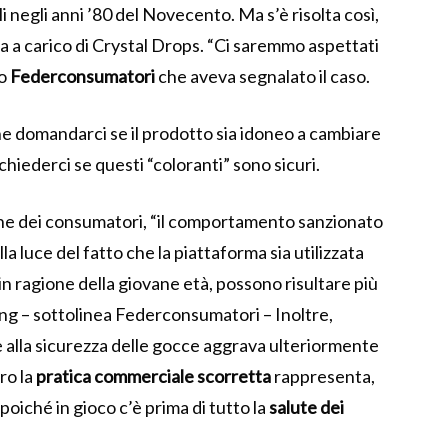
i negli anni ’80 del Novecento. Ma s’è risolta così,
 a carico di Crystal Drops. “Ci saremmo aspettati
to
Federconsumatori
che aveva segnalato il caso.
che domandarci se il prodotto sia idoneo a cambiare
hiederci se questi “coloranti” sono sicuri.
e dei consumatori, “il comportamento sanzionato
 luce del fatto che la piattaforma sia utilizzata
n ragione della giovane età, possono risultare più
ting – sottolinea Federconsumatori – Inoltre,
a e alla sicurezza delle gocce aggrava ulteriormente
ro la
pratica commerciale scorretta
rappresenta,
oiché in gioco c’è prima di tutto la
salute dei