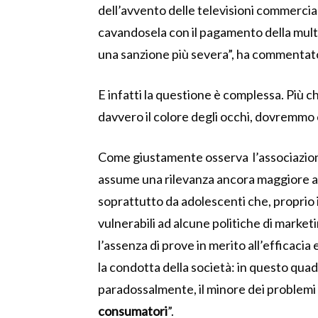
dell’avvento delle televisioni commercial
cavandosela con il pagamento della multa
una sanzione più severa”, ha commenta
E infatti la questione è complessa. Più 
davvero il colore degli occhi, dovremmo c
Come giustamente osserva l’associazion
assume una rilevanza ancora maggiore alla
soprattutto da adolescenti che, proprio i
vulnerabili ad alcune politiche di marke
l’assenza di prove in merito all’efficaci
la condotta della società: in questo quad
paradossalmente, il minore dei problemi p
consumatori
”.