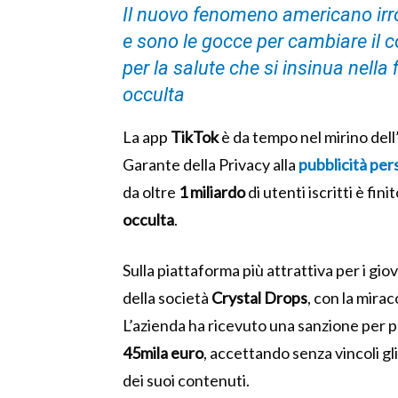
Il nuovo fenomeno americano irr
e sono le gocce per cambiare il co
per la salute che si insinua nella f
occulta
La app
TikTok
è da tempo nel mirino del
Garante della Privacy alla
pubblicità per
da oltre
1 miliardo
di utenti iscritti è fini
occulta
.
Sulla piattaforma più attrattiva per i gi
della società
Crystal Drops
, con la mira
L’azienda ha ricevuto una sanzione per p
45mila euro
, accettando senza vincoli g
dei suoi contenuti.