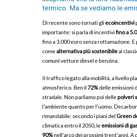
termico. Ma se vediamo le emi
Di recente sono tornati gli
ecoincentivi
importante: si parla di incentivi
fino a 5
fino a 3.000 euro senza rottamazione. E 
come
alternativa più sostenibile
ai class
comuni vetture diesel e benzina.
Il traffico legato alla mobilità, a livello
atmosferico. Ben il
72%
delle emissioni 
stradale. Non parliamo poi delle
polveri
s
l’ambiente quanto per l’uomo. Decarboni
rimandabile: secondo i piani del
Green d
climatica entro il 2050, le
emissioni di ga
90%
nell’arco dei prossimi trent’anni. A