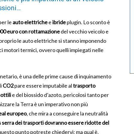
ssioni…
per le
auto elettriche
e
ibride
plugin. Lo sconto è
.000 euro con rottamazione
del vecchio veicolo e
proprio le auto elettriche si stanno imponendo
ici motori termici, ovvero quelli impiegati nelle
 planetario, è una delle prime cause di inquinamento
di
CO2
pare essere imputabile al
trasporto
ottili
e del biossido d’azoto, pericolosi tanto per
zzare la Terra è un imperativo non più
eal europeo
, che mira a conseguire la neutralità
s serra dei trasporti dovranno essere ridotte del
 questo punto potreste chiedervi: ma qual è,