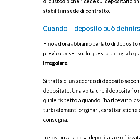
di custodia che ricede sul depositario a
stabiliti in sede di contratto.
Quando il deposito può definirs
Fino ad ora abbiamo parlato di deposito di
previo consenso. In questo paragrafo p
irregolare
.
Si tratta di un accordo di deposito second
depositate. Una volta che il depositario r
quale rispetto a quando l’ha ricevuto, 
turbi elementi originari, caratteristiche
consegna.
In sostanza la cosa depositata e utilizz