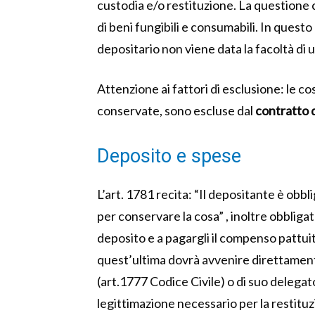
custodia e/o restituzione. La questione 
di beni fungibili e consumabili. In questo
depositario non viene data la facoltà di uti
Attenzione ai fattori di esclusione: le
conservate, sono escluse dal
contratto 
Deposito e spese
L’art. 1781 recita: “Il depositante è obbl
per conservare la cosa” , inoltre obbliga
deposito e a pagargli il compenso pattui
quest’ultima dovrà avvenire direttament
(art.1777 Codice Civile) o di suo deleg
legittimazione necessario per la restitu