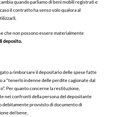
cambia quando parliamo di beni mobili registrati e
 caso il contratto ha senso solo qualora al
lizzarli.
 cose che non possono essere materialmente
di deposito.
igato a rimborsare il depositario delle spese fatte
to a “tenerlo indenne delle perdite cagionate dal
to”. Per quanto concerne la restituzione,
e nei confronti della persona del depositante
ato debitamente provvisto di documento di
zione del bene.