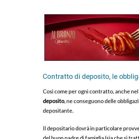
Contratto di deposito, le obbli
Così come per ogni contratto, anche nel 
deposito
, ne conseguono delle obbligazi
depositante.
Il depositario dovrà in particolare provv
del buon padre di famiglia (sia che si trat