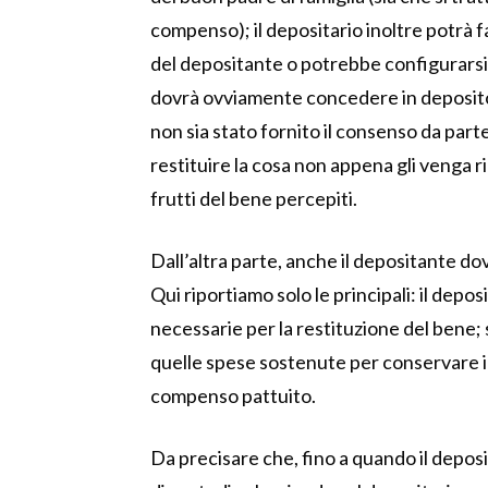
compenso); il depositario inoltre potrà 
del depositante o potrebbe configurarsi 
dovrà ovviamente concedere in deposito a
non sia stato fornito il consenso da part
restituire la cosa non appena gli venga r
frutti del bene percepiti.
Dall’altra parte, anche il depositante do
Qui riportiamo solo le principali: il de
necessarie per la restituzione del bene; 
quelle spese sostenute per conservare il
compenso pattuito.
Da precisare che, fino a quando il deposi