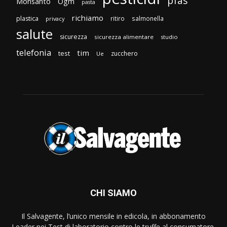
pfas
Monsanto
Ogm
pasta
richiamo
plastica
ritiro
salmonella
privacy
salute
sicurezza
sicurezza alimentare
studio
telefonia
tim
test
zucchero
Ue
CHI SIAMO
Il Salvagente, l’unico mensile in edicola, in abbonamento
Leader nei Test di laboratorio contro le truffe al consumatore.