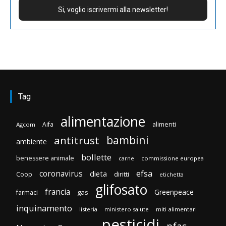
Tag
alimentazione
Aifa
alimenti
Agcom
bambini
antitrust
ambiente
bollette
benessere animale
carne
commissione europea
efsa
coronavirus
dieta
diritti
Coop
etichetta
glifosato
francia
Greenpeace
gas
farmaci
inquinamento
listeria
ministero salute
miti alimentari
pesticidi