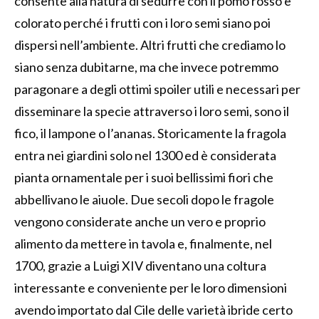
consente alla natura di sedurre con il pomo rosso e
colorato perché i frutti con i loro semi siano poi
dispersi nell’ambiente. Altri frutti che crediamo lo
siano senza dubitarne, ma che invece potremmo
paragonare a degli ottimi spoiler utili e necessari per
disseminare la specie attraverso i loro semi, sono il
fico, il lampone o l’ananas. Storicamente la fragola
entra nei giardini solo nel 1300 ed è considerata
pianta ornamentale per i suoi bellissimi fiori che
abbellivano le aiuole. Due secoli dopo le fragole
vengono considerate anche un vero e proprio
alimento da mettere in tavola e, finalmente, nel
1700, grazie a Luigi XIV diventano una coltura
interessante e conveniente per le loro dimensioni
avendo importato dal Cile delle varietà ibride certo