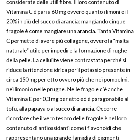
considerate delle utili fibre. Il loro contenuto di
Vitamina C è pari a 60 mg ovvero quanto i limoni e il
20% in più del succo di arancia: mangiando cinque
fragole è come mangiare una arancia. Tanta Vitamina
C permette di avere più collagene, ovvero la “malta
naturale” utile per impedire la formazione di rughe
della pelle. La cellulite viene contrastata perché si
riduce la ritenzione idrica per il potassio presente in
circa 150 mg per etto ovvero più che nei pompelmi,
nei limoni o nelle prugne. Nelle fragole c’è anche
Vitamina E per 0,3 mg per etto ed è paragonabile al
tofu, alla papaya o al succo di arancia. Occorre
ricordare che il vero tesoro delle fragole è nel loro
contenuto di antiossidanti come i flavonoidi che
rappresentano una grande famiglia di pigmenti