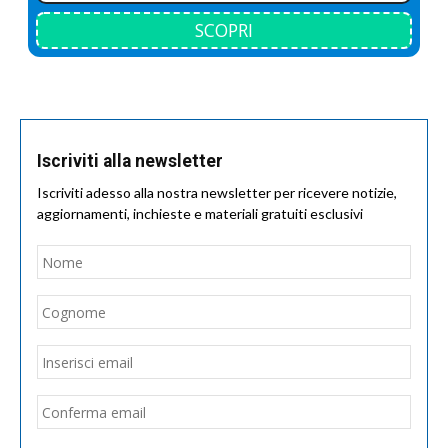
SCOPRI
Iscriviti alla newsletter
Iscriviti adesso alla nostra newsletter per ricevere notizie,
aggiornamenti, inchieste e materiali gratuiti esclusivi
Nome
*
Nom
Cogn
Email
*
Inseri
email
Conf
email