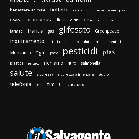
bollette
benessere animale
carne
commissione europea
efsa
coronavirus
dieta
Coop
diritti
etichetta
glifosato
francia
Greenpeace
gas
farmaci
inquinamento
listeria
ministero salute
miti alimentari
pesticidi
pfas
Monsanto
Ogm
pasta
richiamo
plastica
ritiro
salmonella
privacy
salute
sicurezza
sicurezza alimentare
studio
telefonia
tim
test
zucchero
Ue