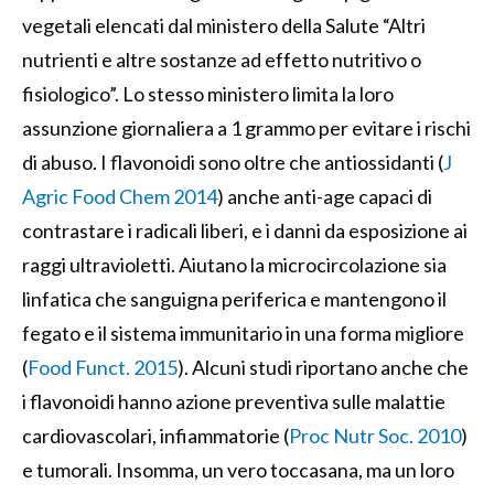
vegetali elencati dal ministero della Salute “Altri
nutrienti e altre sostanze ad effetto nutritivo o
fisiologico”. Lo stesso ministero limita la loro
assunzione giornaliera a 1 grammo per evitare i rischi
di abuso. I flavonoidi sono oltre che antiossidanti (
J
Agric Food Chem 2014
) anche anti-age capaci di
contrastare i radicali liberi, e i danni da esposizione ai
raggi ultravioletti. Aiutano la microcircolazione sia
linfatica che sanguigna periferica e mantengono il
fegato e il sistema immunitario in una forma migliore
(
Food Funct. 2015
). Alcuni studi riportano anche che
i flavonoidi hanno azione preventiva sulle malattie
cardiovascolari, infiammatorie (
Proc Nutr Soc. 2010
)
e tumorali. Insomma, un vero toccasana, ma un loro