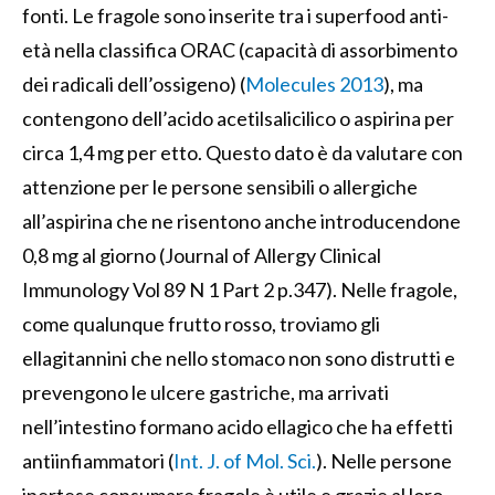
fonti. Le fragole sono inserite tra i superfood anti-
età nella classifica ORAC (capacità di assorbimento
dei radicali dell’ossigeno) (
Molecules 2013
), ma
contengono dell’acido acetilsalicilico o aspirina per
circa 1,4 mg per etto. Questo dato è da valutare con
attenzione per le persone sensibili o allergiche
all’aspirina che ne risentono anche introducendone
0,8 mg al giorno (Journal of Allergy Clinical
Immunology Vol 89 N 1 Part 2 p.347). Nelle fragole,
come qualunque frutto rosso, troviamo gli
ellagitannini che nello stomaco non sono distrutti e
prevengono le ulcere gastriche, ma arrivati
nell’intestino formano acido ellagico che ha effetti
antiinfiammatori (
Int. J. of Mol. Sci.
). Nelle persone
ipertese consumare fragole è utile e grazie al loro