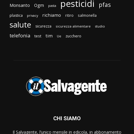
pesticidi
pfas
Monsanto
Ogm
pasta
richiamo
plastica
ritiro
salmonella
privacy
salute
sicurezza
sicurezza alimentare
studio
telefonia
tim
test
zucchero
Ue
CHI SIAMO
Il Salvagente, l’unico mensile in edicola, in abbonamento