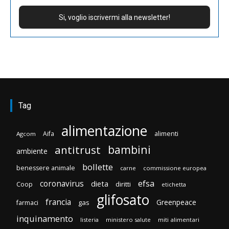
Tag
alimentazione
Aifa
alimenti
Agcom
bambini
antitrust
ambiente
bollette
benessere animale
carne
commissione europea
efsa
coronavirus
dieta
diritti
Coop
etichetta
glifosato
francia
Greenpeace
gas
farmaci
inquinamento
listeria
ministero salute
miti alimentari