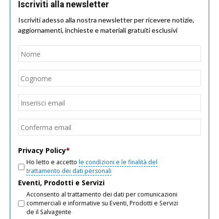
Iscriviti alla newsletter
Iscriviti adesso alla nostra newsletter per ricevere notizie,
aggiornamenti, inchieste e materiali gratuiti esclusivi
Nome
*
Nom
Cogn
Email
*
Inseri
email
Conf
email
Privacy Policy
*
Ho letto e accetto
le condizioni e le finalità del
trattamento dei dati personali
Eventi, Prodotti e Servizi
Acconsento al trattamento dei dati per comunicazioni
commerciali e informative su Eventi, Prodotti e Servizi
de il Salvagente