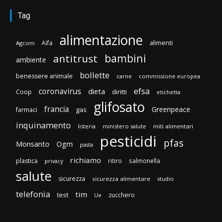
Tag
alimentazione
Aifa
alimenti
Agcom
bambini
antitrust
ambiente
bollette
benessere animale
carne
commissione europea
efsa
coronavirus
dieta
diritti
Coop
etichetta
glifosato
francia
Greenpeace
gas
farmaci
inquinamento
listeria
ministero salute
miti alimentari
pesticidi
pfas
Monsanto
Ogm
pasta
richiamo
plastica
ritiro
salmonella
privacy
salute
sicurezza
sicurezza alimentare
studio
telefonia
tim
test
zucchero
Ue