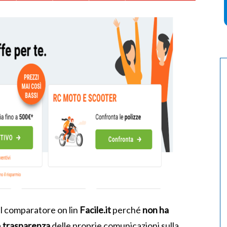
il comparatore on lin
Facile.it
perché
non ha
a
trasparenza
delle proprie comunicazioni sulla