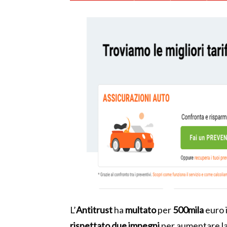
L’
Antitrust
ha
multato
per
500mila
euro 
rispettato due impegni
per aumentare l