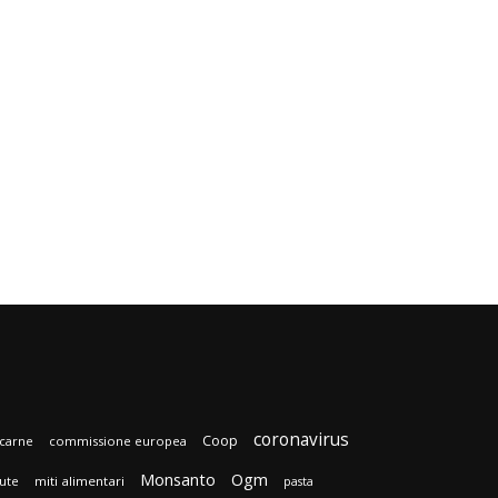
coronavirus
Coop
carne
commissione europea
Monsanto
Ogm
lute
miti alimentari
pasta