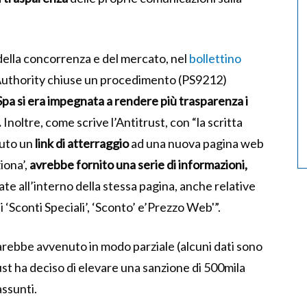
della concorrenza e del merca
to, nel
bollettino
Authority chiuse un procedimento (
PS9212)
 Spa si era impegnata a rendere più trasparenza i
.
Inoltre, come scrive l’Antitrust, con “la scritta
uto un
link di atterraggio
ad una nuova pagina web
iona’,
avrebbe fornito una serie di informazioni,
ttate all’interno della stessa pagina, anche relative
ni ‘Sconti Speciali’, ‘Sconto’ e’Prezzo Web'”.
arebbe avvenuto in modo parziale (alcuni dati sono
ust ha deciso di elevare una sanzione di 500mila
ssunti.