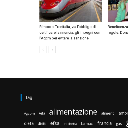
Rimborsi Trenitalia, via l’obbligo di
Beneficenza
certificare la rinuncia: gli impegni con
regole. Dona
l’Agcm per evitare la sanzione
Tag
alimentazione
ambi
Aifa
alimenti
Agcom
efsa
francia
dieta
diritti
gas
farmaci
etichetta