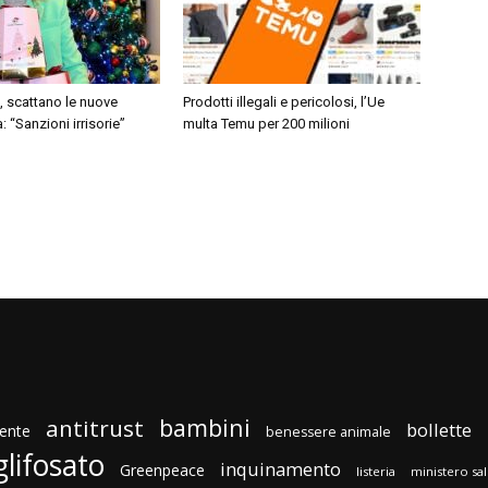
, scattano le nuove
Prodotti illegali e pericolosi, l’Ue
: “Sanzioni irrisorie”
multa Temu per 200 milioni
bambini
antitrust
bollette
ente
benessere animale
glifosato
inquinamento
Greenpeace
listeria
ministero sa