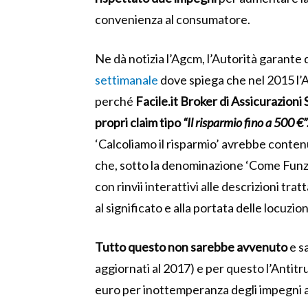
convenienza al consumatore.
Ne dà notizia l’Agcm, l’A
utorità garante 
settimanale
dove spiega che nel 2015 l’
perché
Facile.it Broker di Assicurazioni
propri claim tipo
“Il risparmio fino a 500 €”
‘Calcoliamo il risparmio’
avrebbe conten
che, sotto la denominazione ‘Come Funz
con rinvii interattivi alle descrizioni tra
al significato e alla portata delle locuzio
Tutto questo non sarebbe avvenuto
e s
aggiornati al 2017) e per questo l’Antitr
euro per inottemperanza degli impegni a