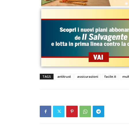
TAGS
antitrust
assicurazioni
facile.it
mul