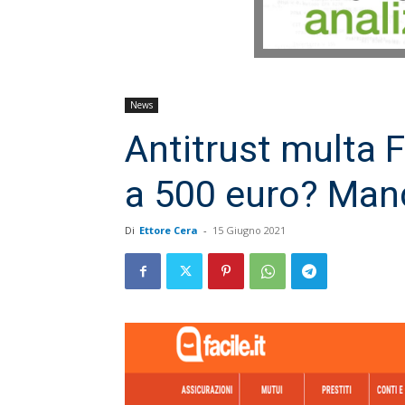
News
Antitrust multa F
a 500 euro? Manc
Di
Ettore Cera
-
15 Giugno 2021