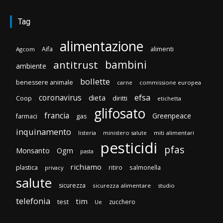
Tag
alimentazione
Aifa
alimenti
Agcom
bambini
antitrust
ambiente
bollette
benessere animale
carne
commissione europea
efsa
coronavirus
dieta
Coop
diritti
etichetta
glifosato
francia
Greenpeace
gas
farmaci
inquinamento
listeria
ministero salute
miti alimentari
pesticidi
pfas
Monsanto
Ogm
pasta
richiamo
plastica
ritiro
salmonella
privacy
salute
sicurezza
sicurezza alimentare
studio
telefonia
tim
test
zucchero
Ue