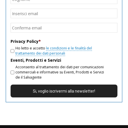
Email
*
Inseri
email
Conf
email
Privacy Policy
*
Ho letto e accetto
le condizioni e le finalità del
trattamento dei dati personali
Eventi, Prodotti e Servizi
Acconsento al trattamento dei dati per comunicazioni
commerciali e informative su Eventi, Prodotti e Servizi
de il Salvagente