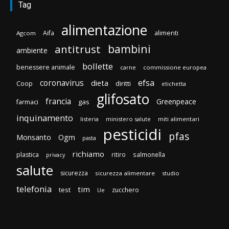
Tag
alimentazione
Aifa
alimenti
Agcom
bambini
antitrust
ambiente
bollette
benessere animale
carne
commissione europea
efsa
coronavirus
dieta
Coop
diritti
etichetta
glifosato
francia
Greenpeace
gas
farmaci
inquinamento
listeria
ministero salute
miti alimentari
pesticidi
pfas
Monsanto
Ogm
pasta
richiamo
plastica
ritiro
salmonella
privacy
salute
sicurezza
sicurezza alimentare
studio
telefonia
tim
test
zucchero
Ue