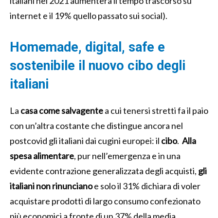
italiani nel 2021 aumenterà il tempo trascorso su
internet e il 19% quello passato sui social).
Homemade, digital, safe e
sostenibile il nuovo cibo degli
italiani
La
casa
come
salvagente
a cui tenersi stretti fa il paio
con un’altra costante che distingue ancora nel
postcovid gli italiani dai cugini europei: il
cibo
.
Alla
spesa alimentare
, pur nell’emergenza e in una
evidente contrazione generalizzata degli acquisti,
gli
italiani non rinunciano
e solo il 31% dichiara di voler
acquistare prodotti di largo consumo confezionato
più economici a fronte di un 37% della media