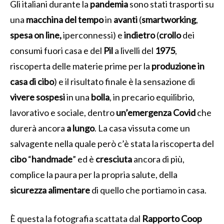
Gli italiani durante la
pandemia
sono stati trasporti su
una
macchina del tempo
in
avanti
(
smartworking
,
spesa
on line,
iperconnessi) e
indietro
(
crollo
dei
consumi fuori casa e del
Pil
a livelli del
1975
,
riscoperta delle materie prime per la
produzione in
casa di cibo
) e il risultato finale è la sensazione di
vivere
sospesi
in una
bolla
, in precario equilibrio,
lavorativo e sociale, dentro
un’emergenza Covid
che
durerà ancora
a lungo
. La casa vissuta come un
salvagente nella quale però c’è stata la riscoperta del
cibo
“
handmade
” ed è
cresciuta
ancora di più,
complice la paura per la propria salute, della
sicurezza
alimentare
di quello che portiamo in casa.
È questa la fotografia scattata dal
Rapporto Coop