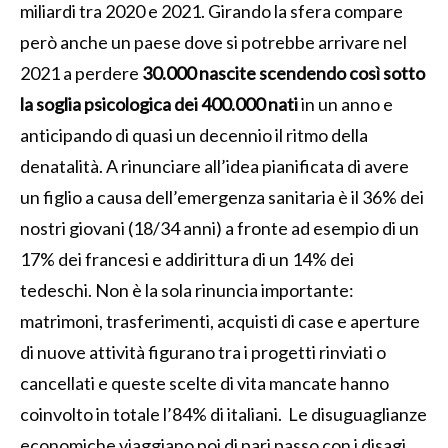
miliardi tra 2020 e 2021. Girando la sfera compare
però anche un paese dove si potrebbe arrivare nel
2021 a perdere
30.000 nascite scendendo così sotto
la soglia psicologica dei 400.000 nati
in un anno e
anticipando di quasi un decennio il ritmo della
denatalità. A rinunciare all’idea pianificata di avere
un figlio a causa dell’emergenza sanitaria è il 36% dei
nostri giovani (18/34 anni) a fronte ad esempio di un
17% dei francesi e addirittura di un 14% dei
tedeschi. Non è la sola rinuncia importante:
matrimoni, trasferimenti, acquisti di case e aperture
di nuove attività figurano tra i progetti rinviati o
cancellati e queste scelte di vita mancate hanno
coinvolto in totale l’84% di italiani. Le disuguaglianze
economiche viaggiano poi di pari passo con i disagi