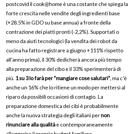
postcovid il cook@home è una costante che spiega la
forte crescita nelle vendite degli ingredienti base
(+28.5% in GDO su base annua) a fronte della
contrazione dei piatti pronti (-2,2%). Supportati o
meno da aiuti tecnologici (la vendita dei robot da
cucina ha fatto registrare a giugno +111% rispetto
all’anno prima), il 30% dedicherà ancora più tempo
alla preparazione del cibo e il 33% sperimenterà di
più.
1 su 3 lo farà per “mangiare cose salutari”
, ma c’è
anche un 16% che lo ritiene un modo per mettersi al
riparo da possibili occasioni di contagio. La
preparazione domestica dei cibi è probabilmente
anche la nuova strategia degli italiani per
non
rinunciare alla qualità
e contemporaneamente
alleggerire il proprio budget familiare.