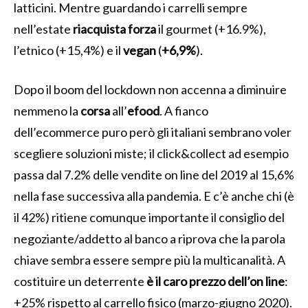
latticini. Mentre guardando i carrelli sempre
nell’estate
riacquista
forza
il gourmet (+16.9%),
l’etnico (+15,4%) e il
vegan
(
+6,9%
).
Dopo il boom del lockdown non accenna a diminuire
nemmeno la
corsa
all’
efood
. A fianco
dell’ecommerce puro però gli italiani sembrano voler
scegliere soluzioni miste; il click&collect ad esempio
passa dal 7.2% delle vendite on line del 2019 al 15,6%
nella fase successiva alla pandemia. E c’è anche chi (è
il 42%) ritiene comunque importante il consiglio del
negoziante/addetto al banco a riprova che la parola
chiave sembra essere sempre più la multicanalità. A
costituire un deterrente
è il caro prezzo dell’on line
:
+25% rispetto al carrello fisico (marzo-giugno 2020).