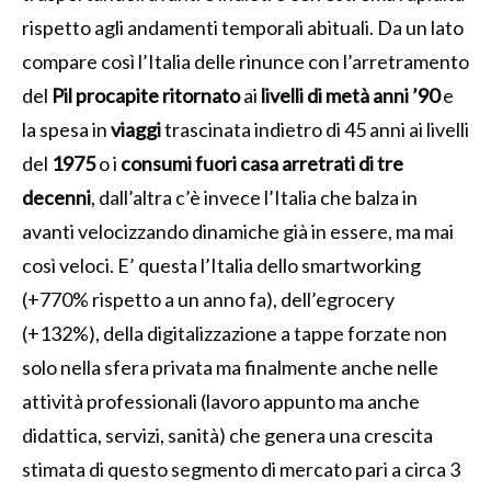
rispetto agli andamenti temporali abituali. Da un lato
compare così l’Italia delle rinunce con l’arretramento
del
Pil procapite ritornato
ai
livelli di metà anni ’90
e
la spesa in
viaggi
trascinata indietro di 45 anni ai livelli
del
1975
o i
consumi fuori casa arretrati di tre
decenni
, dall’altra c’è invece l’Italia che balza in
avanti velocizzando dinamiche già in essere, ma mai
così veloci. E’ questa l’Italia dello smartworking
(+770% rispetto a un anno fa), dell’egrocery
(+132%), della digitalizzazione a tappe forzate non
solo nella sfera privata ma finalmente anche nelle
attività professionali (lavoro appunto ma anche
didattica, servizi, sanità) che genera una crescita
stimata di questo segmento di mercato pari a circa 3