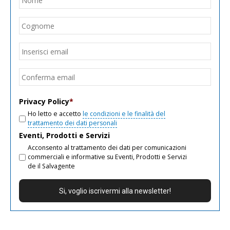
Cogn
Email
*
Inseri
email
Conf
email
Privacy Policy
*
Ho letto e accetto
le condizioni e le finalità del
trattamento dei dati personali
Eventi, Prodotti e Servizi
Acconsento al trattamento dei dati per comunicazioni
commerciali e informative su Eventi, Prodotti e Servizi
de il Salvagente