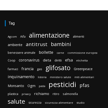
Tag
alimentazione
Aifa
alimenti
Agcom
bambini
antitrust
ambiente
bollette
benessere animale
carne
commissione europea
efsa
coronavirus
dieta
diritti
Coop
etichetta
glifosato
francia
Greenpeace
gas
farmaci
inquinamento
listeria
ministero salute
miti alimentari
pesticidi
pfas
Monsanto
Ogm
pasta
richiamo
plastica
ritiro
salmonella
privacy
salute
sicurezza
sicurezza alimentare
studio