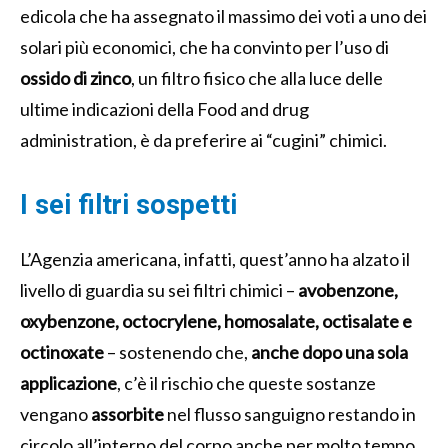
edicola che ha assegnato il massimo dei voti a uno dei
solari più economici, che ha convinto per l’uso di
ossido di zinco
, un filtro fisico che alla luce delle
ultime indicazioni della Food and drug
administration, è da preferire ai “cugini” chimici.
I sei filtri sospetti
L’Agenzia americana, infatti, quest’anno ha alzato il
livello di guardia su sei filtri chimici –
avobenzone,
oxybenzone, octocrylene, homosalate, octisalate e
octinoxate
– sostenendo che,
anche dopo una sola
applicazione
, c’è il rischio che queste sostanze
vengano
assorbite
nel flusso sanguigno restando in
circolo all’interno del corpo anche per molto tempo.