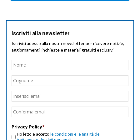
Iscriviti alla newsletter
Iscriviti adesso alla nostra newsletter per ricevere notizie,
aggiornamenti, inchieste e materiali gratuiti esclusivi
Nome
*
Nom
Cogn
Email
*
Inseri
email
Conf
email
Privacy Policy
*
Ho letto e accetto
le condizioni e le finalità del
trattamento dei dati personali