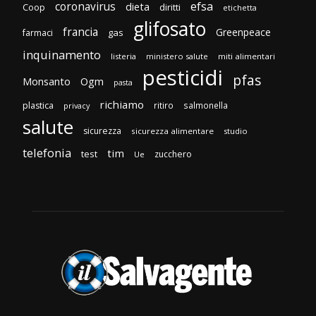
efsa
coronavirus
dieta
diritti
Coop
etichetta
glifosato
francia
Greenpeace
gas
farmaci
inquinamento
listeria
ministero salute
miti alimentari
pesticidi
pfas
Monsanto
Ogm
pasta
richiamo
plastica
ritiro
salmonella
privacy
salute
sicurezza
sicurezza alimentare
studio
telefonia
tim
test
zucchero
Ue