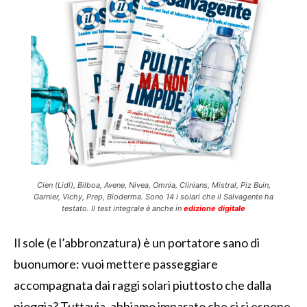
Cien (Lidl), Bilboa, Avene, Nivea, Omnia, Clinians, Mistral, Piz Buin,
Garnier, Vichy, Prep, Bioderma. Sono 14 i solari che il Salvagente ha
testato. Il test integrale è anche in
edizione digitale
Il sole (e l’abbronzatura) è un portatore sano di
buonumore: vuoi mettere passeggiare
accompagnata dai raggi solari piuttosto che dalla
pioggia? Tuttavia, abbiamo imparato che ci si espone