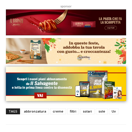
sponsor
TAGS
abbronzatura
creme
filtri
solari
sole
Uv