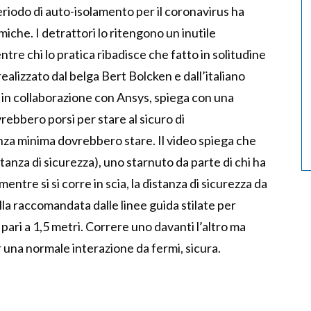
periodo di auto-isolamento per il coronavirus ha
iche. I detrattori lo ritengono un inutile
entre chi lo pratica ribadisce che fatto in solitudine
alizzato dal belga Bert Bolcken e dall’italiano
 in collaborazione con Ansys, spiega con una
rebbero porsi per stare al sicuro di
nza minima dovrebbero stare. Il video spiega che
stanza di sicurezza), uno starnuto da parte di chi ha
mentre si si corre in scia, la distanza di sicurezza da
a raccomandata dalle linee guida stilate per
pari a 1,5 metri. Correre uno davanti l’altro ma
er una normale interazione da fermi, sicura.