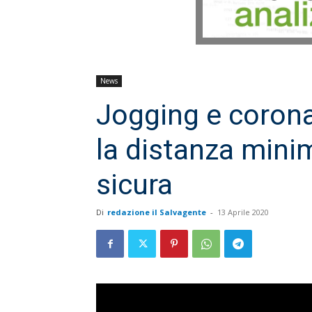
News
Jogging e corona
la distanza mini
sicura
Di
redazione il Salvagente
-
13 Aprile 2020