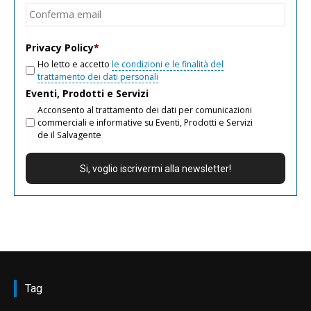
Conf
email
Privacy Policy
*
Ho letto e accetto
le condizioni e le finalità del
trattamento dei dati personali
Eventi, Prodotti e Servizi
Acconsento al trattamento dei dati per comunicazioni
commerciali e informative su Eventi, Prodotti e Servizi
de il Salvagente
Tag