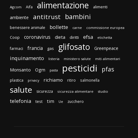
alimentazione
Aifa
alimenti
Agcom
bambini
antitrust
ambiente
bollette
benessere animale
carne
commissione europea
efsa
coronavirus
dieta
Coop
diritti
etichetta
glifosato
francia
Greenpeace
gas
farmaci
inquinamento
listeria
ministero salute
miti alimentari
pesticidi
pfas
Monsanto
Ogm
pasta
richiamo
plastica
ritiro
salmonella
privacy
salute
sicurezza
sicurezza alimentare
studio
telefonia
tim
test
zucchero
Ue