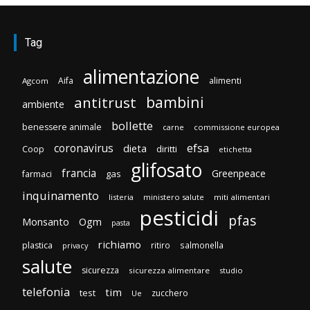
Tag
alimentazione
Aifa
alimenti
Agcom
bambini
antitrust
ambiente
bollette
benessere animale
carne
commissione europea
efsa
coronavirus
dieta
diritti
Coop
etichetta
glifosato
francia
Greenpeace
gas
farmaci
inquinamento
listeria
ministero salute
miti alimentari
pesticidi
pfas
Monsanto
Ogm
pasta
richiamo
plastica
ritiro
salmonella
privacy
salute
sicurezza
sicurezza alimentare
studio
telefonia
tim
test
zucchero
Ue