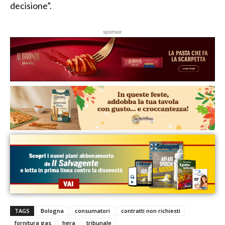
decisione”.
sponsor
TAGS
Bologna
consumatori
contratti non richiesti
fornitura gas
hera
tribunale