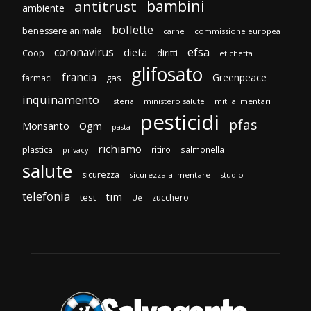
bambini
antitrust
ambiente
bollette
benessere animale
carne
commissione europea
efsa
coronavirus
dieta
diritti
Coop
etichetta
glifosato
francia
Greenpeace
gas
farmaci
inquinamento
listeria
ministero salute
miti alimentari
pesticidi
pfas
Monsanto
Ogm
pasta
richiamo
plastica
ritiro
salmonella
privacy
salute
sicurezza
sicurezza alimentare
studio
telefonia
tim
test
zucchero
Ue