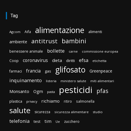
Tag
alimentazione
Aifa
alimenti
Agcom
bambini
antitrust
ambiente
bollette
benessere animale
carne
commissione europea
efsa
coronavirus
dieta
diritti
Coop
etichetta
glifosato
francia
Greenpeace
gas
farmaci
inquinamento
listeria
ministero salute
miti alimentari
pesticidi
pfas
Monsanto
Ogm
pasta
richiamo
plastica
ritiro
salmonella
privacy
salute
sicurezza
sicurezza alimentare
studio
telefonia
tim
test
zucchero
Ue