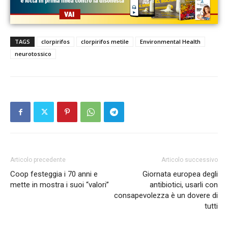
TAGS
clorpirifos
clorpirifos metile
Environmental Health
neurotossico
Articolo precedente
Articolo successivo
Coop festeggia i 70 anni e
Giornata europea degli
mette in mostra i suoi “valori”
antibiotici, usarli con
consapevolezza è un dovere di
tutti