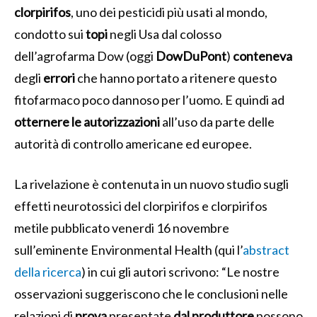
clorpirifos
, uno dei pesticidi più usati al mondo,
condotto sui
topi
negli Usa dal colosso
dell’agrofarma Dow (oggi
DowDuPont
)
conteneva
degli
errori
che hanno portato a ritenere questo
fitofarmaco poco dannoso per l’uomo. E quindi ad
otternere le autorizzazioni
all’uso da parte delle
autorità di controllo americane ed europee.
La rivelazione è contenuta in un nuovo studio sugli
effetti neurotossici del clorpirifos e clorpirifos
metile pubblicato venerdi 16 novembre
sull’eminente
Environmental Health (qui l’
abstract
della ricerca
) in cui gli autori scrivono: “
Le nostre
osservazioni suggeriscono che le conclusioni nelle
relazioni di
prova
presentate
dal produttore
possono