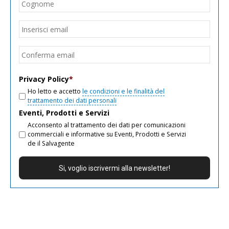
Cogn
Email
*
Inseri
email
Conf
email
Privacy Policy
*
Ho letto e accetto
le condizioni e le finalità del
trattamento dei dati personali
Eventi, Prodotti e Servizi
Acconsento al trattamento dei dati per comunicazioni
commerciali e informative su Eventi, Prodotti e Servizi
de il Salvagente