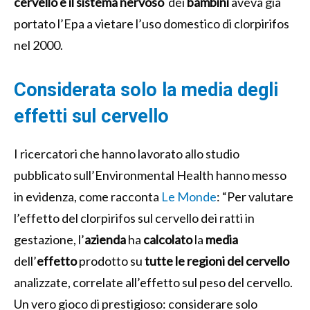
cervello e il sistema nervoso
dei
bambini
aveva già
portato l’Epa a vietare l’uso domestico di clorpirifos
nel 2000.
Considerata solo la media degli
effetti sul cervello
I ricercatori che hanno lavorato allo studio
pubblicato sull’
En
vironmental Health hanno messo
in evidenza, come racconta
Le Monde
: “
Per valutare
l’effetto del clorpirifos sul cervello dei ratti in
gestazione, l’
azienda
ha
calcolato
la
media
dell’
effetto
prodotto su
tutte le regioni del cervello
analizzate, correlate all’effetto sul peso del cervello
.
Un vero gioco di prestigioso: considerare solo