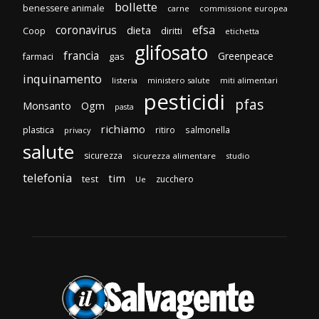
bollette
benessere animale
carne
commissione europea
efsa
coronavirus
dieta
diritti
Coop
etichetta
glifosato
francia
Greenpeace
gas
farmaci
inquinamento
listeria
ministero salute
miti alimentari
pesticidi
pfas
Monsanto
Ogm
pasta
richiamo
plastica
ritiro
salmonella
privacy
salute
sicurezza
sicurezza alimentare
studio
telefonia
tim
test
zucchero
Ue