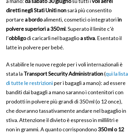
a mano:
da sabato 30 giugno
su tutti i
voli aerei
diretti negli Stati Uniti
non
sarà più consentito
portare
a bordo
alimenti, cosmetici o integratori
in
polvere superiori a 350 ml
. Superato il limite c’è
l’
obbligo
di caricarli nel bagaglio
a stiva
. Esentato il
latte in polvere per bebé.
A stabilire le nuove regole per i voli internazionali è
stata la
Transport Security Administration
(
qui la lista
di tutte le restrizioni
per i bagagli a mano): ad essere
banditi dai bagagli a mano saranno i contenitori con
prodotti in polvere più grandi di 350 ml (o
12 once
),
che dovranno tassativamente andare nel bagaglio in
stiva. Attenzione il divieto è espresso in millilitri e
non in grammi. A quanto corrispondono
350 ml o
12