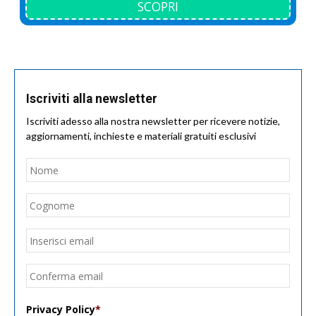
SCOPRI
Iscriviti alla newsletter
Iscriviti adesso alla nostra newsletter per ricevere notizie,
aggiornamenti, inchieste e materiali gratuiti esclusivi
Nome
*
Nom
Cogn
Email
*
Inseri
email
Conf
email
Privacy Policy
*