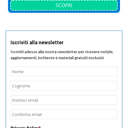
SCOPRI
Iscriviti alla newsletter
Iscriviti adesso alla nostra newsletter per ricevere notizie,
aggiornamenti, inchieste e materiali gratuiti esclusivi
Nome
*
Nom
Cogn
Email
*
Inseri
email
Conf
email
Privacy Policy
*