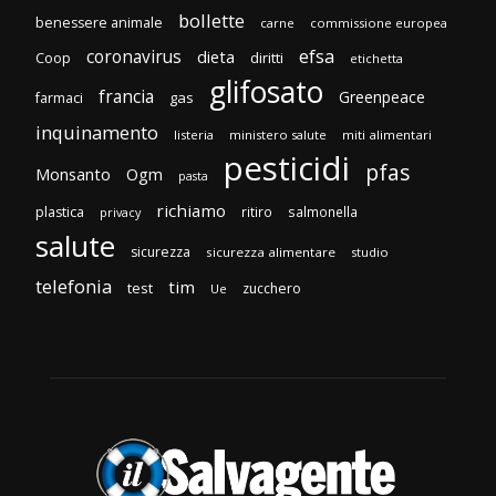
bollette
benessere animale
carne
commissione europea
efsa
coronavirus
dieta
diritti
Coop
etichetta
glifosato
francia
Greenpeace
gas
farmaci
inquinamento
listeria
ministero salute
miti alimentari
pesticidi
pfas
Monsanto
Ogm
pasta
richiamo
plastica
ritiro
salmonella
privacy
salute
sicurezza
sicurezza alimentare
studio
telefonia
tim
test
zucchero
Ue