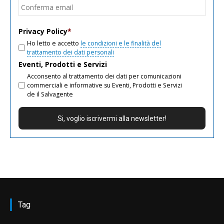
Conf
email
Privacy Policy
*
Ho letto e accetto
le condizioni e le finalità del
trattamento dei dati personali
Eventi, Prodotti e Servizi
Acconsento al trattamento dei dati per comunicazioni
commerciali e informative su Eventi, Prodotti e Servizi
de il Salvagente
Tag