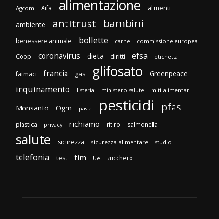
alimentazione
Aifa
alimenti
Agcom
bambini
antitrust
ambiente
bollette
benessere animale
carne
commissione europea
efsa
coronavirus
dieta
diritti
Coop
etichetta
glifosato
francia
Greenpeace
gas
farmaci
inquinamento
listeria
ministero salute
miti alimentari
pesticidi
pfas
Monsanto
Ogm
pasta
richiamo
plastica
ritiro
salmonella
privacy
salute
sicurezza
sicurezza alimentare
studio
telefonia
tim
test
zucchero
Ue