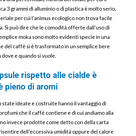
ca 3 grammi di alluminio o di plastica è molto serio,
riale per cui l’animus ecologico non trova facile
. Si può dire che le comodità offerte dall’uso di
 semplice moka sono molto evidenti specie in una
one del caffè si è trasformato in un semplice bere
 dove e quando si vuole.
psule rispetto alle cialde è
è pieno di aromi
state ideate e costruite hanno il vantaggio di
profumi che il caffè contiene e di cui andiamo alla
 sono invece prodotte come detto con della carta
risentire dell’eccessiva umidità oppure del calore