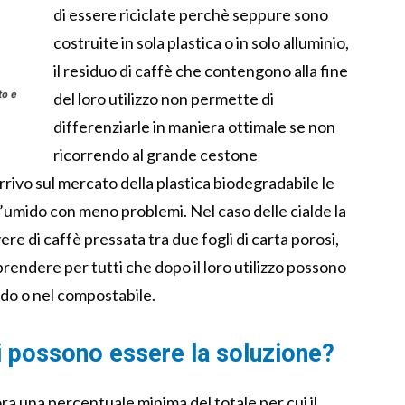
di essere riciclate perchè seppure sono
costruite in sola plastica o in solo alluminio,
il residuo di caffè che contengono alla fine
to e
del loro utilizzo non permette di
differenziarle in maniera ottimale se non
ricorrendo al grande cestone
rrivo sul mercato della plastica biodegradabile le
l’umido con meno problemi. Nel caso delle cialde la
lvere di caffè pressata tra due fogli di carta porosi,
prendere per tutti che dopo il loro utilizzo possono
ido o nel compostabile.
i possono essere la soluzione?
a una percentuale minima del totale per cui il