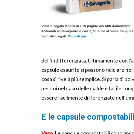
Vuoi in regalo il libro di 100 pagine dei Miti Alimentari?
Abbonati al Salvagente e con 3,70 euro al mese hai ques
tanti altri regali.
Scoprili qui
dell’indifferenziata. Ultimamente con l’a
capsule esaurite si possono riciclare nel
cosa si rivela più semplice. Si parla di po
per cui nel caso delle cialde è facile com
essere facilmente differenziate nell’um
E le capsule compostabil
Vero.
Le capsule compostabili sono ancor