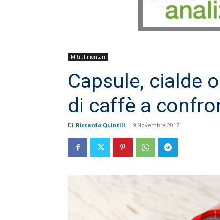
Miti alimentari
Capsule, cialde o
di caffè a confro
Di
Riccardo Quintili
-
9 Novembre 2017