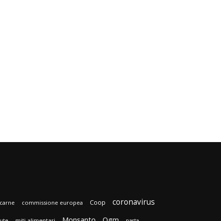
coronavirus
Coop
carne
commissione europea
Monsanto
Ogm
lute
miti alimentari
pasta