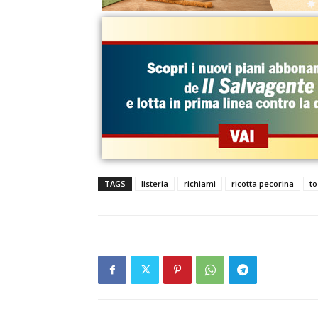
TAGS
listeria
richiami
ricotta pecorina
to