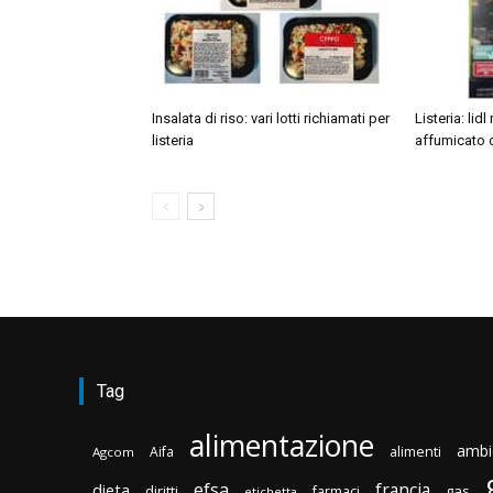
Insalata di riso: vari lotti richiamati per
Listeria: li
listeria
affumicato 
Tag
alimentazione
ambi
Aifa
alimenti
Agcom
efsa
francia
dieta
diritti
gas
farmaci
etichetta