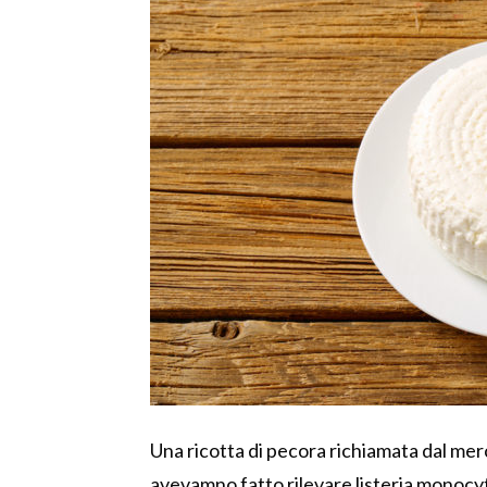
Una ricotta di pecora richiamata dal mer
avevamno fatto rilevare listeria monoc