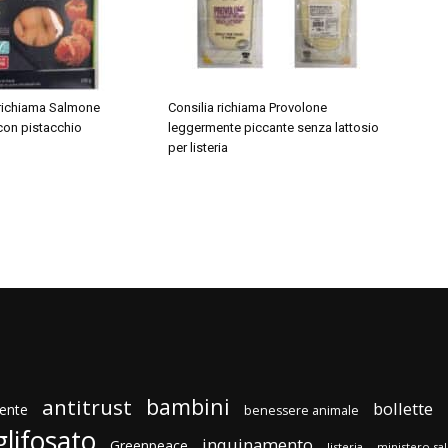
dl richiama Salmone
Consilia richiama Provolone
con pistacchio
leggermente piccante senza lattosio
per listeria
bambini
antitrust
bollette
ente
benessere animale
glifosato
inquinamento
Greenpeace
listeria
ministero sa