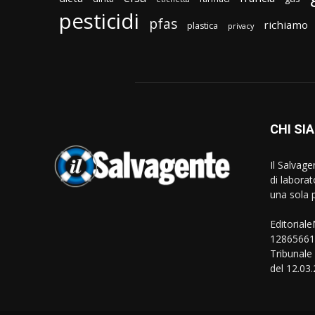
pesticidi
pfas
richiamo
plastica
privacy
CHI SI
Il Salvag
di laborat
una sola p
Editorial
128656610
Tribunale
del 12.03