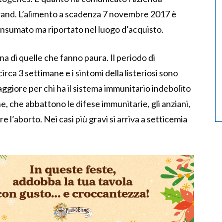
rand. L’alimento a scadenza 7 novembre 2017 è
consumato ma riportato nel luogo d’acquisto.
una di quelle che fanno paura. Il periodo di
irca 3 settimane e i sintomi della listeriosi sono
è maggiore per chi ha il sistema immunitario indebolito
ne, che abbattono le difese immunitarie, gli anziani,
 l’aborto. Nei casi più gravi si arriva a setticemia