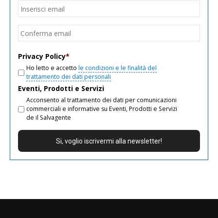
Email
*
Inseri
email
Conf
email
Privacy Policy
*
Ho letto e accetto
le condizioni e le finalità del
trattamento dei dati personali
Eventi, Prodotti e Servizi
Acconsento al trattamento dei dati per comunicazioni
commerciali e informative su Eventi, Prodotti e Servizi
de il Salvagente