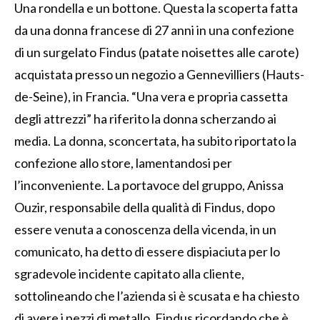
Una rondella e un bottone. Questa la scoperta fatta
da una donna francese di 27 anni in una confezione
di un surgelato Findus (patate noisettes alle carote)
acquistata presso un negozio a Gennevilliers (Hauts-
de-Seine), in Francia. “Una vera e propria cassetta
degli attrezzi” ha riferito la donna scherzando ai
media. La donna, sconcertata, ha subito riportato la
confezione allo store, lamentandosi per
l’inconveniente. La portavoce del gruppo, Anissa
Ouzir, responsabile della qualità di Findus, dopo
essere venuta a conoscenza della vicenda, in un
comunicato, ha detto di essere dispiaciuta per lo
sgradevole incidente capitato alla cliente,
sottolineando che l’azienda si è scusata e ha chiesto
di avere i pezzi di metallo. Findus ricordando che è