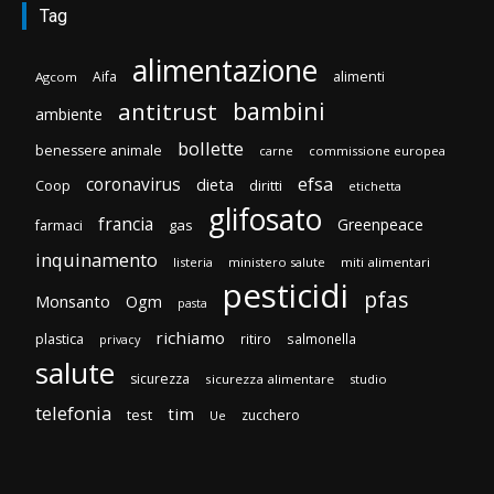
Tag
alimentazione
Aifa
alimenti
Agcom
bambini
antitrust
ambiente
bollette
benessere animale
carne
commissione europea
efsa
coronavirus
dieta
Coop
diritti
etichetta
glifosato
francia
Greenpeace
gas
farmaci
inquinamento
listeria
ministero salute
miti alimentari
pesticidi
pfas
Monsanto
Ogm
pasta
richiamo
plastica
ritiro
salmonella
privacy
salute
sicurezza
sicurezza alimentare
studio
telefonia
tim
test
zucchero
Ue