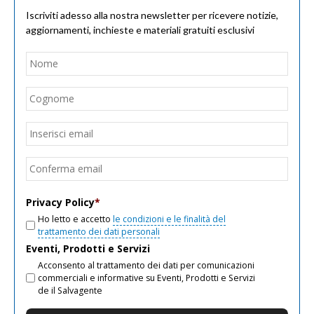
Iscriviti adesso alla nostra newsletter per ricevere notizie,
aggiornamenti, inchieste e materiali gratuiti esclusivi
Nome
*
Nom
Cogn
Email
*
Inseri
email
Conf
email
Privacy Policy
*
Ho letto e accetto
le condizioni e le finalità del
trattamento dei dati personali
Eventi, Prodotti e Servizi
Acconsento al trattamento dei dati per comunicazioni
commerciali e informative su Eventi, Prodotti e Servizi
de il Salvagente