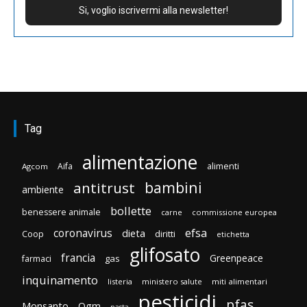
Tag
alimentazione
Aifa
alimenti
Agcom
bambini
antitrust
ambiente
bollette
benessere animale
carne
commissione europea
efsa
coronavirus
dieta
diritti
Coop
etichetta
glifosato
francia
Greenpeace
gas
farmaci
inquinamento
listeria
ministero salute
miti alimentari
pesticidi
pfas
Monsanto
Ogm
pasta