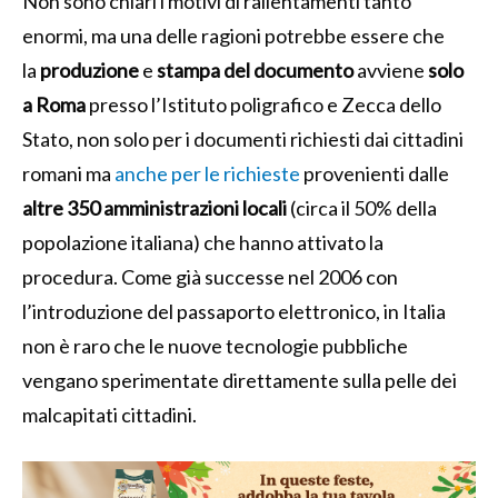
Non sono chiari i motivi di rallentamenti tanto
enormi, ma una delle ragioni potrebbe essere che
la
produzione
e
stampa del documento
avviene
solo
a Roma
presso l’Istituto poligrafico e Zecca dello
Stato, non solo per i documenti richiesti dai cittadini
romani ma
anche per le richieste
provenienti dalle
altre 350 amministrazioni locali
(circa il 50% della
popolazione italiana) che hanno attivato la
procedura. Come già successe nel 2006 con
l’introduzione del passaporto elettronico, in Italia
non è raro che le nuove tecnologie pubbliche
vengano sperimentate direttamente sulla pelle dei
malcapitati cittadini.