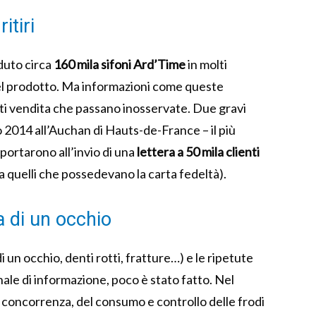
itiri
duto circa
160 mila sifoni Ard’Time
in molti
el prodotto. Ma informazioni come queste
ti vendita che passano inosservate. Due gravi
 2014 all’Auchan di Hauts-de-France – il più
 portarono all’invio di una
lettera a 50 mila clienti
a quelli che possedevano la carta fedeltà).
ta di un occhio
i un occhio, denti rotti, fratture…) e le ripetute
ale di informazione, poco è stato fatto. Nel
 concorrenza, del consumo e controllo delle frodi