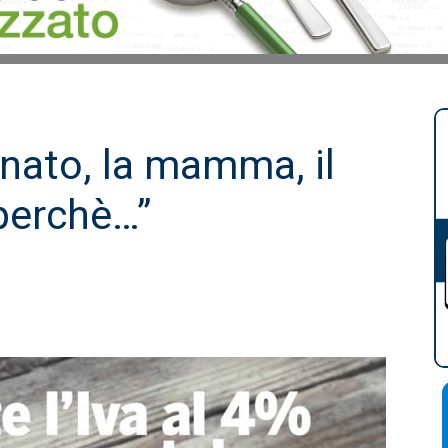
ignato, la mamma, il
 perchè…”