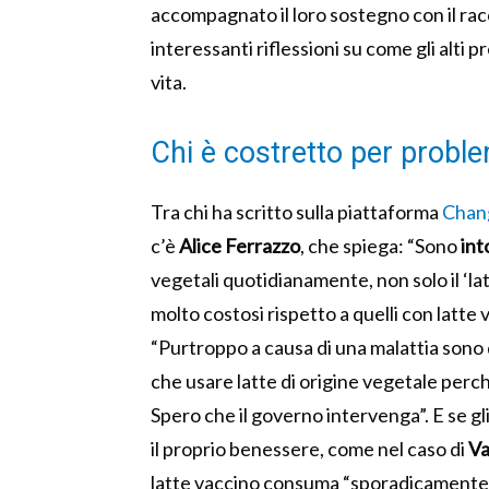
accompagnato il loro sostegno con il rac
interessanti riflessioni su come gli alti pr
vita.
Chi è costretto per proble
Tra chi ha scritto sulla piattaforma
Chan
c’è
Alice Ferrazzo
, che spiega: “Sono
int
vegetali quotidianamente, non solo il ‘lat
molto costosi rispetto a quelli con latte
“Purtroppo a causa di una malattia sono
che usare latte di origine vegetale perc
Spero che il governo intervenga”. E se gli
il proprio benessere, come nel caso di
Va
latte vaccino consuma “sporadicamente” 