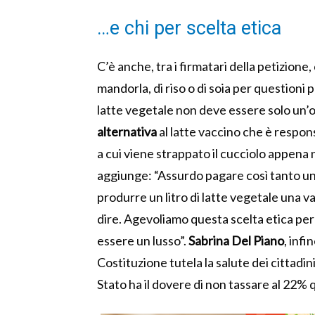
…e chi per scelta etica
C’è anche, tra i firmatari della petizione,
mandorla, di riso o di soia per questioni
latte vegetale non deve essere solo un’o
alternativa
al latte vaccino che è responsa
a cui viene strappato il cucciolo appena na
aggiunge: “Assurdo pagare così tanto un 
produrre un litro di latte vegetale una v
dire. Agevoliamo questa scelta etica pe
essere un lusso”.
Sabrina Del Piano
, infi
Costituzione tutela la salute dei cittadini
Stato ha il dovere di non tassare al 22% q