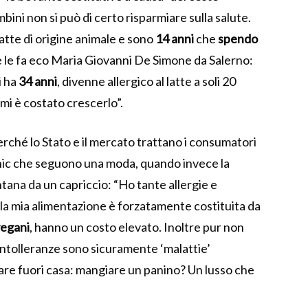
mbini non si può di certo risparmiare sulla salute.
atte di origine animale e sono
14 anni
che
spendo
 e le fa eco Maria Giovanni De Simone da Salerno:
i ha
34 anni
, divenne allergico al latte a soli 20
 mi è costato crescerlo”.
perché lo Stato e il mercato trattano i consumatori
l chic che seguono una moda, quando invece la
tana da un capriccio: “Ho tante allergie e
 la mia alimentazione è forzatamente costituita da
egani
, hanno un costo elevato. Inoltre pur non
intolleranze sono sicuramente ‘malattie’
are fuori casa: mangiare un panino? Un lusso che