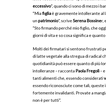
eccessivo
”, quando ci sono di mezzo i ba
“Mia
figlia
è gravemente intollerante al l
un
patrimonio
”, scrive
Serena Bossine
r,
“Sto firmando perché mio figlio, che ogg
giorni di vita e so cosa significa e quanto
Molti dei firmatari si sentono frustrati 
di latte vegetale alla stregua di radica
quotidianità può essere quanto di più lon
intolleranze – racconta
Paola Fregoli
– e
tanti alimenti che, essendo considerati
v
essendo riconosciute come tali, queste 
fortemente invalidanti. Provate a mangi
non è per tutti”.