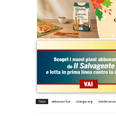
TAGS
abbassa l'Iva
change.org
intolleranza