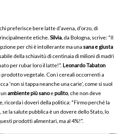
 chi preferisce bere latte d’avena, d’orzo, di
 principalmente etiche.
Silvia
, da Bologna, scrive: “Il
pzione per chi è intollerante ma una
sana e giusta
bile della schiavitù di centinaia di milioni di madri
to per rubar loro il latte!”.
Leonardo Tabaton
prodotto vegetale. Con i cereali occorrenti a
acca ‘non si tappa neanche una carie’, come si suol
r un
ambiente più sano
e
pulito
, che non deve
ne, ricorda i doveri della politica: “Firmo perché la
, se la salute pubblica è un dovere dello Stato, lo
uesti prodotti alimentari, ma al 4%!”.