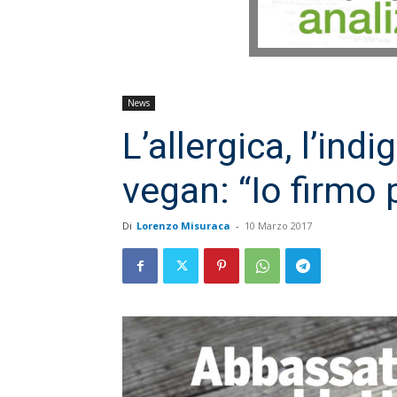
News
L’allergica, l’ind
vegan: “Io firmo
Di
Lorenzo Misuraca
-
10 Marzo 2017