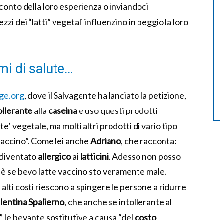
conto della loro esperienza o inviandoci
ezzi dei “latti” vegetali influenzino in peggio la loro
mi di salute…
ge.org
, dove il Salvagente ha lanciato la petizione,
ollerante
alla
caseina
e uso questi prodotti
te’ vegetale, ma molti altri prodotti di vario tipo
 vaccino”. Come lei anche
Adriano
, che racconta:
 diventato
allergico
ai
latticini
. Adesso non posso
hè se bevo latte vaccino sto veramente male.
 alti costi riescono a spingere le persone a ridurre
lentina Spalierno
, che anche se intollerante al
le bevante sostitutive a causa “del
costo