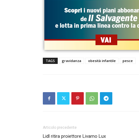
TAGS
gravidanza
obesità infantile
pesce
Articolo precedente
Lidl ritira proiettore Livarno Lux