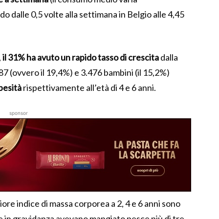
 dalle 0,5 volte alla settimana in Belgio alle 4,45
,
il 31% ha avuto un rapido tasso di crescita
dalla
987 (ovvero il 19,4%) e 3.476 bambini (il 15,2%)
besità
rispettivamente all’età di 4 e 6 anni.
sponsor
re indice di massa corporea a 2, 4 e 6 anni sono
he in gravidanza avevano mangiato pesce più di tre