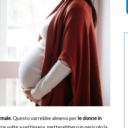
 male
. Questo varrebbe almeno per
le donne in
re volte a settimana, metterebbero in pericolo la