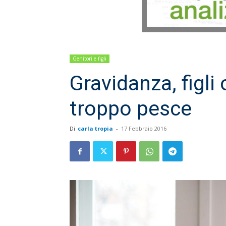
Genitori e figli
Gravidanza, figli
troppo pesce
Di
carla tropia
-
17 Febbraio 2016