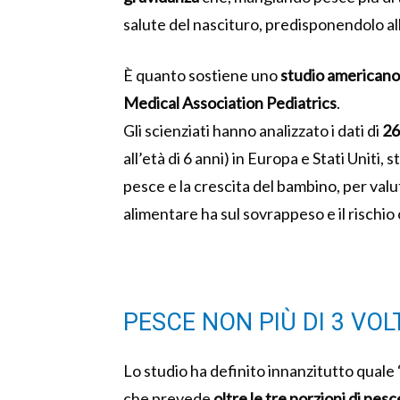
salute del nascituro, predisponendolo all
È quanto sostiene uno
studio americano 
Medical Association Pediatrics
.
Gli scienziati hanno analizzato i dati di
26
all’età di 6 anni) in Europa e Stati Uniti
pesce e la crescita del bambino, per valu
alimentare ha sul sovrappeso e il rischio
PESCE NON PIÙ DI 3 VO
Lo studio ha definito innanzitutto quale
che prevede
oltre le tre porzioni di pes