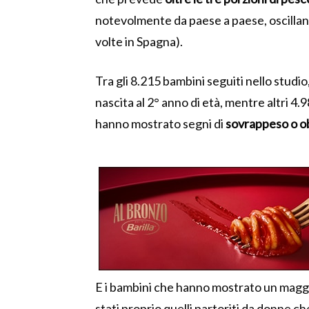
notevolmente da paese a paese, oscillando
volte in Spagna).
Tra gli 8.215 bambini seguiti nello studio
nascita al 2° anno di età, mentre altri 4.
hanno mostrato segni di
sovrappeso o o
E i bambini che hanno mostrato un maggio
stati proprio quelli partoriti da donne c