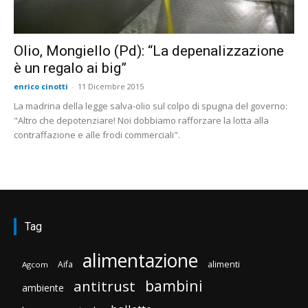
Olio, Mongiello (Pd): “La depenalizzazione
è un regalo ai big”
enrico cinotti
-
11 Dicembre 2015
La madrina della legge salva-olio sul colpo di spugna del governo:
"Altro che depotenziare! Noi dobbiamo rafforzare la lotta alla
contraffazione e alle frodi commerciali".
Tag
alimentazione
Aifa
alimenti
Agcom
bambini
antitrust
ambiente