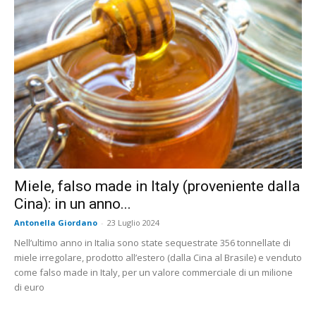
Miele, falso made in Italy (proveniente dalla
Cina): in un anno...
Antonella Giordano
-
23 Luglio 2024
Nell’ultimo anno in Italia sono state sequestrate 356 tonnellate di
miele irregolare, prodotto all’estero (dalla Cina al Brasile) e venduto
come falso made in Italy, per un valore commerciale di un milione
di euro