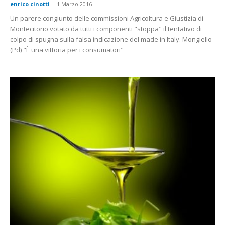
enrico cinotti
-
1 Marzo 2016
Un parere congiunto delle commissioni Agricoltura e Giustizia di
Montecitorio votato da tutti i componenti "stoppa" il tentativo di
colpo di spugna sulla falsa indicazione del made in Italy. Mongiello
(Pd) "È una vittoria per i consumatori"