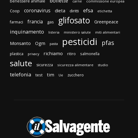
bollette
benessere animale
carne
commissione europea
efsa
coronavirus
dieta
Coop
diritti
etichetta
glifosato
francia
Greenpeace
gas
farmaci
inquinamento
listeria
ministero salute
miti alimentari
pesticidi
pfas
Monsanto
Ogm
pasta
richiamo
plastica
ritiro
salmonella
privacy
salute
sicurezza
sicurezza alimentare
studio
telefonia
tim
test
zucchero
Ue