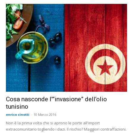
Cosa nasconde l'”invasione” dell’olio
tunisino
enrico cinotti
-
10 Marzo 2016
Non è la prima volta che si aprono le porte all'import
extracomunitario togliendo i dazi. Il rischio? Maggiori contraffazioni.