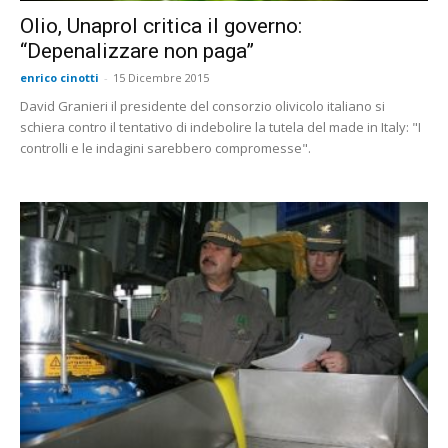
Olio, Unaprol critica il governo:
“Depenalizzare non paga”
enrico cinotti
-
15 Dicembre 2015
David Granieri il presidente del consorzio olivicolo italiano si
schiera contro il tentativo di indebolire la tutela del made in Italy: "I
controlli e le indagini sarebbero compromesse".