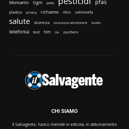
pesticidi
pfas
Monsanto
Ogm
pasta
richiamo
plastica
ritiro
salmonella
privacy
salute
sicurezza
sicurezza alimentare
studio
telefonia
tim
test
zucchero
Ue
CHI SIAMO
Il Salvagente, l’unico mensile in edicola, in abbonamento