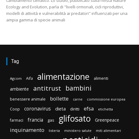
cambiamento climatico. Lo studio, pubblicato sulla rivista Nature
Ecology and Evolution, parla di "livelli ormonali, cicli riproduttivi,
modelli di attività e vulnerabilità ai predatori" influenzati per una
ampia gamma di specie animali
Tag
alimentazione
Aifa
alimenti
Agcom
bambini
antitrust
ambiente
bollette
benessere animale
carne
commissione europea
efsa
coronavirus
dieta
diritti
Coop
etichetta
glifosato
francia
Greenpeace
gas
farmaci
inquinamento
listeria
ministero salute
miti alimentari