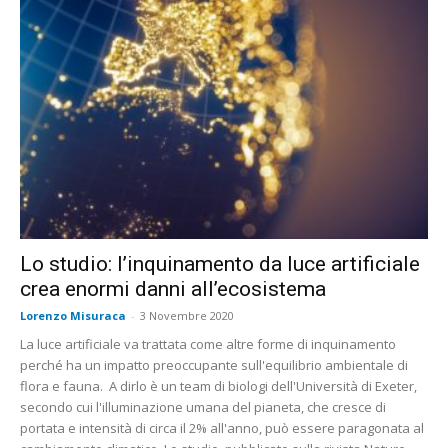
Lo studio: l’inquinamento da luce artificiale
crea enormi danni all’ecosistema
Lorenzo Misuraca
-
3 Novembre 2020
La luce artificiale va trattata come altre forme di inquinamento
perché ha un impatto preoccupante sull'equilibrio ambientale di
flora e fauna. A dirlo è un team di biologi dell'Università di Exeter,
secondo cui l'illuminazione umana del pianeta, che cresce di
portata e intensità di circa il 2% all'anno, può essere paragonata al