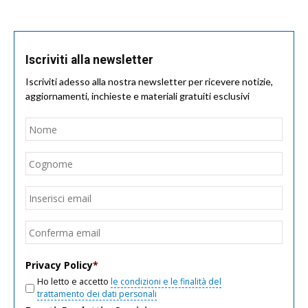
Iscriviti alla newsletter
Iscriviti adesso alla nostra newsletter per ricevere notizie,
aggiornamenti, inchieste e materiali gratuiti esclusivi
Nome
*
Nom
Cogn
Email
*
Inseri
email
Conf
email
Privacy Policy
*
Ho letto e accetto
le condizioni e le finalità del
trattamento dei dati personali