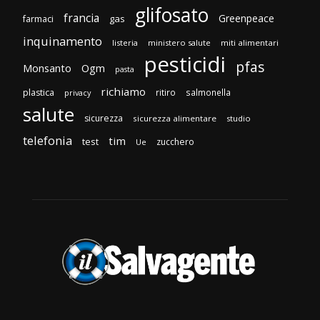
glifosato
francia
Greenpeace
gas
farmaci
inquinamento
listeria
ministero salute
miti alimentari
pesticidi
pfas
Monsanto
Ogm
pasta
richiamo
plastica
ritiro
salmonella
privacy
salute
sicurezza
sicurezza alimentare
studio
telefonia
tim
test
zucchero
Ue