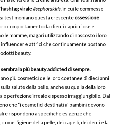
’
hashtag virale
#sephorakids
, in cui le commesse
ezza testimoniano questa crescente
ossessione
loro comportamento da clienti capricciose e
o le mamme, magari utilizzando di nascosto i loro
e influencer e attrici che continuamente postano
rodotti beauty.
e sembra
la più beauty addicted di sempre.
ano più cosmetici delle loro coetanee di dieci anni
lla salute della pelle, anche su quella della loro
 e perfezione irreale e spesso irraggiungibile. Dal
ono che “i cosmetici destinati ai bambini devono
ali e rispondono a specifiche esigenze che
ome l’igiene della pelle, dei capelli, dei denti e la