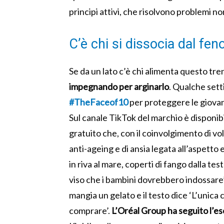
principi attivi, che risolvono problemi n
C’è chi si dissocia dal f
Se da un lato c’è chi alimenta questo tren
impegnando per arginarlo
. Qualche set
#TheFaceof10
per proteggere le giovani
Sul canale TikTok del marchio è disponi
gratuito che, con il coinvolgimento di vol
anti-ageing e di ansia legata all’aspetto
in riva al mare, coperti di fango dalla tes
viso che i bambini dovrebbero indossare
mangia un gelato e il testo dice ‘L’unic
comprare’.
L’Oréal Group ha seguito l’e