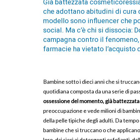
Già battezzata cosmeticoressia
che adottano abitudini di cura de
modello sono influencer che po
social. Ma c’è chi si dissocia: 
campagna contro il fenomeno, 
farmacie ha vietato l’acquisto d
Bambine sotto i dieci anni che si trucca
quotidiana composta da una serie di passa
ossessione del momento, già battezzata
preoccupazione e vede milioni di bambine, 
della pelle tipiche degli adulti. Da tempo
bambine che si truccano o che applicano s
loro, dai sieri ai detergenti esfolianti, 