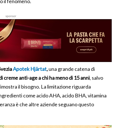
ro il fenomeno.
sponsor
Svezia
Apotek Hjärtat
,
una grande catena di
 di creme anti-age a chi ha meno di 15 anni
, salvo
imostra il bisogno. La limitazione riguarda
 ingredienti come acido AHA, acido BHA, vitamina
speranza è che altre aziende seguano questo