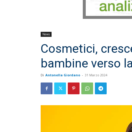
News
Cosmetici, cresce
bambine verso la
Di
Antonella Giordano
-
31 Marzo 2024