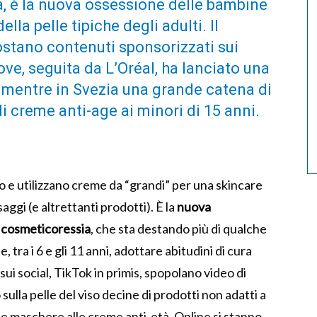
, è la nuova ossessione delle bambine
lla pelle tipiche degli adulti. Il
stano contenuti sponsorizzati sui
Dove, seguita da L’Oréal, ha lanciato una
mentre in Svezia una grande catena di
i creme anti-age ai minori di 15 anni.
no e utilizzano creme da “grandi” per una skincare
ggi (e altrettanti prodotti). È la
nuova
 cosmeticoressia
, che sta destando più di qualche
tra i 6 e gli 11 anni, adottare abitudini di cura
 sui social, TikTok in primis, spopolano video di
ulla pelle del viso decine di prodotti non adatti a
dalle maschere alle creme anti-età. Online si stanno