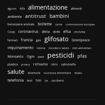
alimentazione
Aifa
alimenti
Agcom
bambini
antitrust
ambiente
bollette
benessere animale
carne
commissione europea
efsa
coronavirus
dieta
diritti
Coop
etichetta
glifosato
francia
Greenpeace
gas
farmaci
inquinamento
listeria
ministero salute
miti alimentari
pesticidi
pfas
Monsanto
Ogm
pasta
richiamo
plastica
ritiro
salmonella
privacy
salute
sicurezza
sicurezza alimentare
studio
telefonia
tim
test
zucchero
Ue