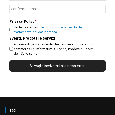
email
Conf
email
Privacy Policy
*
Ho letto e accetto
le condizioni e le finalità del
trattamento dei dati personali
Eventi, Prodotti e Servizi
Acconsento al trattamento dei dati per comunicazioni
commerciali e informative su Eventi, Prodotti e Servizi
de il Salvagente
Tag