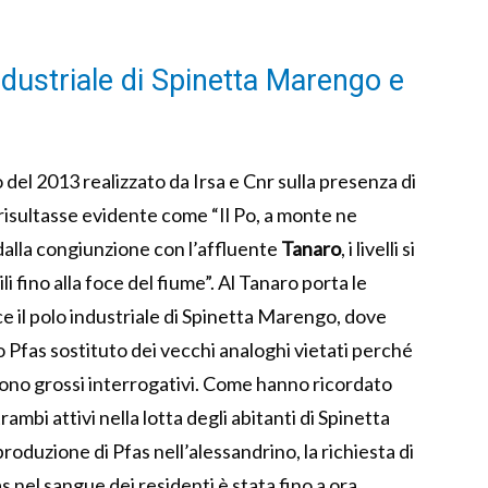
ndustriale di Spinetta Marengo e
del 2013 realizzato da Irsa e Cnr sulla presenza di
i, risultasse evidente come “Il Po, a monte ne
dalla congiunzione con l’affluente
Tanaro
, i livelli si
 fino alla foce del fiume”. Al Tanaro porta le
ce il polo industriale di Spinetta Marengo, dove
o Pfas sostituto dei vecchi analoghi vietati perché
i sono grossi interrogativi. Come hanno ricordato
ambi attivi nella lotta degli abitanti di Spinetta
oduzione di Pfas nell’alessandrino, la richiesta di
 nel sangue dei residenti è stata fino a ora