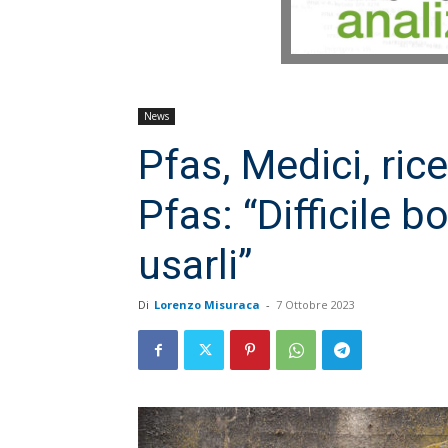
News
Pfas, Medici, ri
Pfas: “Difficile b
usarli”
Di
Lorenzo Misuraca
-
7 Ottobre 2023