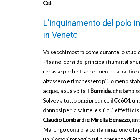
Cei.
L’inquinamento del polo i
in Veneto
Valsecchi mostra come durante lo studio 
Pfas nei corsi dei principali fiumi italian
recasse poche tracce, mentre a partire 
alzassero e rimanessero più o meno stabili
acque, a sua volta il
Bormida
, che lambis
Solvey a tutto oggi produce il
Cc604
, un
dannosi per la salute, e sui cui effetti c
Claudio Lombardi e Mirella Benazzo,
entr
Marengo contro la contaminazione e la pr
un biomonitoraggio sulla presenza di Pfas