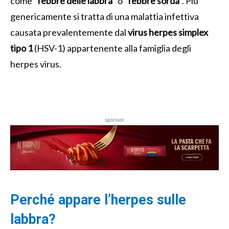
come “
febbre delle labbra
” o “
febbre sorda
”. Più
genericamente si tratta di una malattia infettiva
causata prevalentemente dal
virus herpes simplex
tipo 1
(HSV-1) appartenente alla famiglia degli
herpes virus.
sponsor
Perché appare l’herpes sulle
labbra?