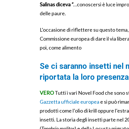
Salinas diceva
“
…conoscersi è luce impro
delle paure.
L’occasione di riflettere su questo tema
Commissione europea di dare il via libera al
poi, come alimento
Se ci saranno insetti nel
riportata la loro presenza
VERO
Tutti i vari Novel Food che sono st
Gazzetta ufficiale europea
e si può rim
prodotti come l’olio di krill oppure l’estr
insetti. La storia degli insetti parte nel 
(
Tenebrio molitor
) e della Locusta migrato