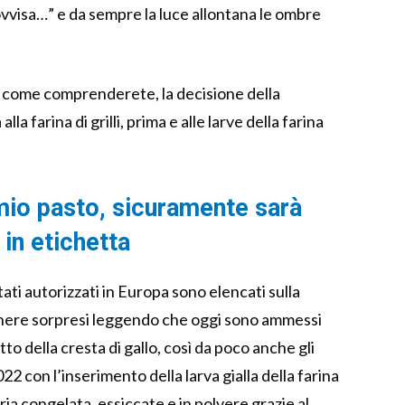
vvisa…” e da sempre la luce allontana le ombre
, come comprenderete, la decisione della
la farina di grilli, prima e alle larve della farina
 mio pasto, sicuramente sarà
 in etichetta
ati autorizzati in Europa sono elencati sulla
anere sorpresi leggendo che oggi sono ammessi
atto della cresta di gallo, così da poco anche gli
2022 con l’inserimento della larva gialla della farina
ria congelata, essiccate e in polvere grazie al