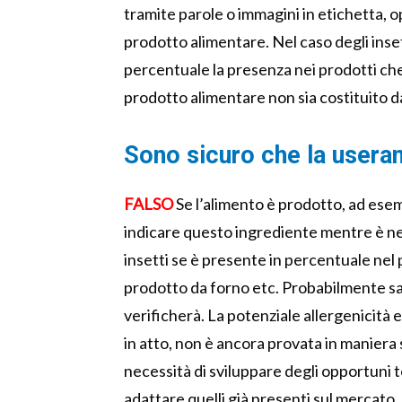
tramite parole o immagini in etichetta, o
prodotto alimentare. Nel caso degli ins
percentuale la presenza nei prodotti ch
prodotto alimentare non sia costituito d
Sono sicuro che la usera
FALSO
Se l’alimento è prodotto, ad esemp
indicare questo ingrediente mentre è nec
insetti se è presente in percentuale ne
prodotto da forno etc. Probabilmente sar
verificherà. La potenziale allergenicità e
in atto, non è ancora provata in maniera
necessità di sviluppare degli opportuni t
adattare quelli già presenti sul mercato.