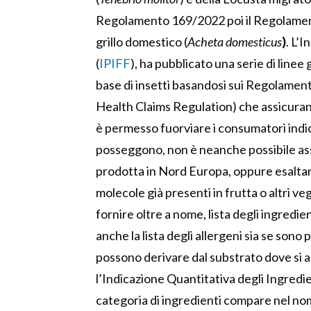
Regolamento 169/2022 poi il Regolamen
grillo domestico (
Acheta domesticus
)
. L’
(
IPIFF
), ha pubblicato una serie di linee 
base di insetti basandosi sui Regolame
Health Claims Regulation) che assicuran
è permesso fuorviare i consumatori indic
posseggono, non è neanche possibile asso
prodotta in Nord Europa, oppure esaltare
molecole già presenti in frutta o altri vege
fornire oltre a nome, lista degli ingredien
anche la lista degli allergeni sia se sono
possono derivare dal substrato dove si al
l’Indicazione Quantitativa degli Ingredi
categoria di ingredienti compare nel no