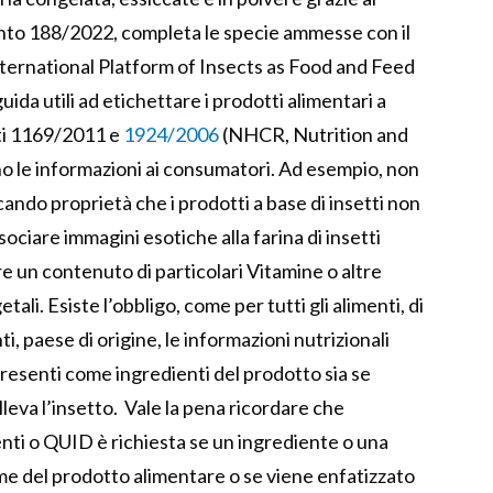
to 188/2022, completa le specie ammesse con il
International Platform of Insects as Food and Feed
guida utili ad etichettare i prodotti alimentari a
nti 1169/2011 e
1924/2006
(NHCR, Nutrition and
o le informazioni ai consumatori. Ad esempio, non
ando proprietà che i prodotti a base di insetti non
ciare immagini esotiche alla farina di insetti
 un contenuto di particolari Vitamine o altre
tali. Esiste l’obbligo, come per tutti gli alimenti, di
ti, paese di origine, le informazioni nutrizionali
 presenti come ingredienti del prodotto sia se
leva l’insetto. Vale la pena ricordare che
enti o QUID è richiesta se un ingrediente o una
me del prodotto alimentare o se viene enfatizzato