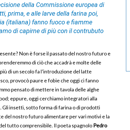
ecisione della Commissione europea di
tti, prima, e alle larve della farina poi,
ia (italiana) fanno fuoco e fiamme
o di capirne di più con il contrubuto
esente? Non è forse il passato del nostro futuro e
prenderemmo di ciò che accadrà e molte delle
ù di un secolo fa l’introduzione del latte
resco, provocò paure e fobie che oggi ci fanno
emmo pensato di mettere in tavola delle alghe
 food; eppure, oggi cerchiamo integratori alla
Gli insetti, sotto forma di farina o di prodotti
 del nostro futuro alimentare per vari motivi e la
del tutto comprensibile. Il poeta spagnolo
Pedro