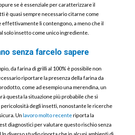
ppure se è essenziale per caratterizzare il
etti è quasi sempre necessario citarne come
e effettivamente li contengono, a meno che il
al solo insetto come unico ingrediente.
nno senza farcelo sapere
io, da farina di grilli al 100% è possibile non
essario riportare la presenza della farina da
l prodotto, come ad esempio una merendina, un
à questa la situazione più probabile che si
 pericolosità degli insetti, nonostante le ricerche
 sicura. Un
lavoro molto recente
riporta la
est diagnostici per valutare questo rischio senza
 Un diverso studio riporta che in alcuni ambienti di