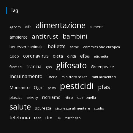
Tag
alimentazione
Aifa
alimenti
Agcom
bambini
antitrust
ambiente
bollette
benessere animale
carne
commissione europea
efsa
coronavirus
dieta
diritti
Coop
etichetta
glifosato
francia
Greenpeace
gas
farmaci
inquinamento
listeria
ministero salute
miti alimentari
pesticidi
pfas
Monsanto
Ogm
pasta
richiamo
plastica
ritiro
salmonella
privacy
salute
sicurezza
sicurezza alimentare
studio
telefonia
tim
test
zucchero
Ue