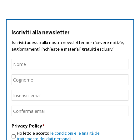
Iscriviti alla newsletter
Iscriviti adesso alla nostra newsletter per ricevere notizie,
aggiornamenti, inchieste e materiali gratuiti esclusivi
Nome
*
Nom
Cogn
Email
*
Inseri
email
Conf
email
Privacy Policy
*
Ho letto e accetto
le condizioni e le finalità del
trattamento dei dati personali