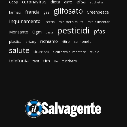
efsa
coronavirus
dieta
Coop
diritti
etichetta
glifosato
francia
Greenpeace
gas
farmaci
inquinamento
listeria
ministero salute
miti alimentari
pesticidi
pfas
Monsanto
Ogm
pasta
richiamo
plastica
ritiro
salmonella
privacy
salute
sicurezza
sicurezza alimentare
studio
telefonia
tim
test
zucchero
Ue