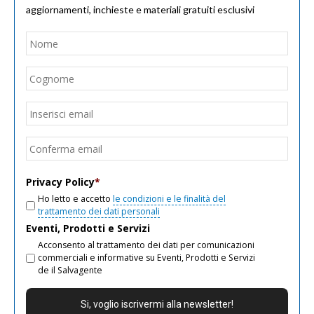
aggiornamenti, inchieste e materiali gratuiti esclusivi
Nome
*
Nom
Cogn
Email
*
Inseri
email
Conf
email
Privacy Policy
*
Ho letto e accetto
le condizioni e le finalità del
trattamento dei dati personali
Eventi, Prodotti e Servizi
Acconsento al trattamento dei dati per comunicazioni
commerciali e informative su Eventi, Prodotti e Servizi
de il Salvagente