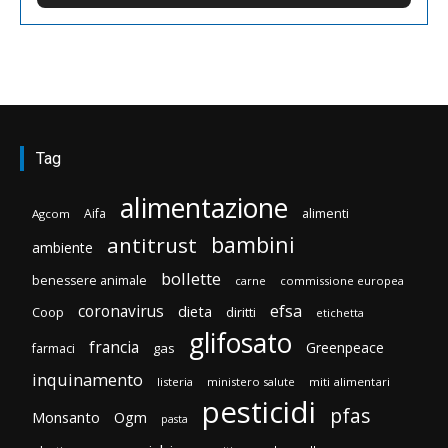
Tag
alimentazione
Aifa
alimenti
Agcom
bambini
antitrust
ambiente
bollette
benessere animale
carne
commissione europea
efsa
coronavirus
dieta
Coop
diritti
etichetta
glifosato
francia
Greenpeace
gas
farmaci
inquinamento
listeria
ministero salute
miti alimentari
pesticidi
pfas
Monsanto
Ogm
pasta