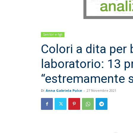
Genitori e figli
Colori a dita per
laboratorio: 13 p
“estremamente si
Di
Anna Gabriela Pulce
-
27 Novembre 2021