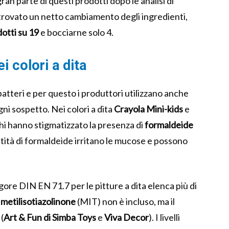
ran parte di questi prodotti dopo le analisi di
a trovato un netto cambiamento degli ingredienti,
otti su 19
e bocciarne solo 4.
i colori a dita
i batteri e per questo i produttori utilizzano anche
ni sospetto. Nei colori a dita
Crayola Mini-kids
e
chi hanno stigmatizzato la presenza di
formaldeide
tità di formaldeide irritano le mucose e possono
ore DIN EN 71.7 per le pitture a dita elenca più di
l
metilisotiazolinone
(MIT) non è incluso, ma il
(
Art & Fun di Simba Toys
e
Viva Decor
). I livelli