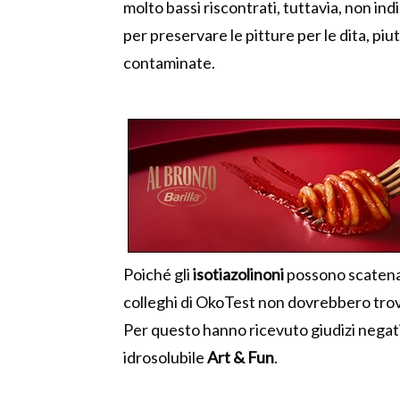
molto bassi riscontrati, tuttavia, non ind
per preservare le pitture per le dita, pi
contaminate.
Poiché gli
isotiazolinoni
possono scatenare
colleghi di OkoTest non dovrebbero trovar
Per questo hanno ricevuto giudizi negativ
idrosolubile
Art & Fun
.