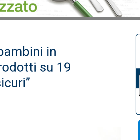
 bambini in
rodotti su 19
curi”