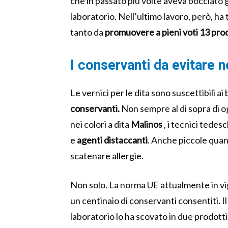
che in passato più volte aveva bocciato g
laboratorio. Nell’ultimo lavoro, però, h
tanto da
promuovere a pieni voti 13 prod
I conservanti da evitare ne
Le vernici per le dita sono suscettibili a
conservanti.
Non sempre al di sopra di og
nei colori a dita
Malinos
, i tecnici tedes
e
agenti distaccanti
. Anche piccole quan
scatenare allergie.
Non solo. La norma UE attualmente in vig
un centinaio di conservanti consentiti. I
laboratorio lo ha scovato in due prodotti 