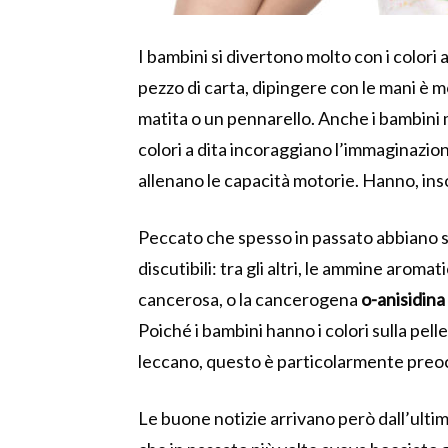
I bambini si divertono molto con i colori a
pezzo di carta, dipingere con le mani è 
matita o un pennarello. Anche i bambini 
colori a dita incoraggiano l’immaginazione
allenano le capacità motorie. Hanno, in
Peccato che spesso in passato abbiano sp
discutibili: tra gli altri, le ammine aroma
cancerosa, o la cancerogena
o-anisidina
Poiché i bambini hanno i colori sulla pel
leccano, questo è particolarmente pre
Le buone notizie arrivano però dall’ulti