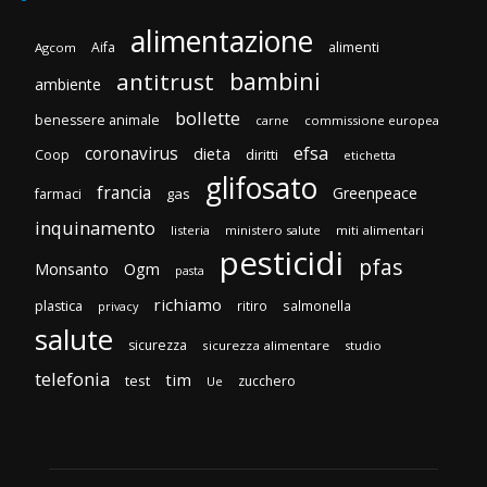
alimentazione
Aifa
alimenti
Agcom
bambini
antitrust
ambiente
bollette
benessere animale
carne
commissione europea
efsa
coronavirus
dieta
diritti
Coop
etichetta
glifosato
francia
Greenpeace
gas
farmaci
inquinamento
listeria
ministero salute
miti alimentari
pesticidi
pfas
Monsanto
Ogm
pasta
richiamo
plastica
ritiro
salmonella
privacy
salute
sicurezza
sicurezza alimentare
studio
telefonia
tim
test
zucchero
Ue