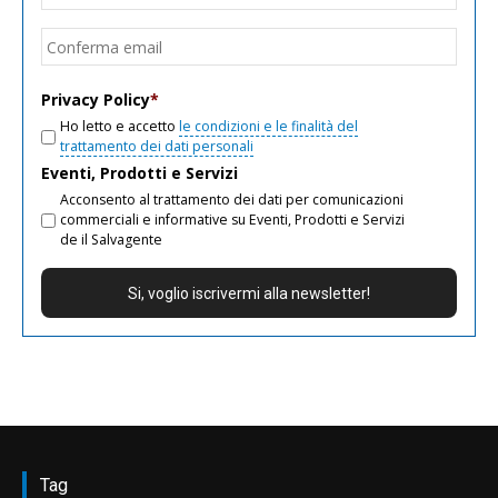
email
Conf
email
Privacy Policy
*
Ho letto e accetto
le condizioni e le finalità del
trattamento dei dati personali
Eventi, Prodotti e Servizi
Acconsento al trattamento dei dati per comunicazioni
commerciali e informative su Eventi, Prodotti e Servizi
de il Salvagente
Tag