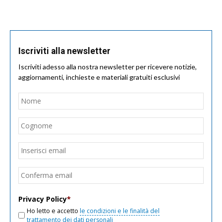
Iscriviti alla newsletter
Iscriviti adesso alla nostra newsletter per ricevere notizie,
aggiornamenti, inchieste e materiali gratuiti esclusivi
Nome
*
Nom
Cogn
Email
*
Inseri
email
Conf
email
Privacy Policy
*
Ho letto e accetto
le condizioni e le finalità del
trattamento dei dati personali