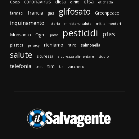
efsa
coronavirus
dieta
Coop
diritti
etichetta
glifosato
francia
Greenpeace
gas
farmaci
inquinamento
listeria
ministero salute
miti alimentari
pesticidi
pfas
Monsanto
Ogm
pasta
richiamo
plastica
ritiro
salmonella
privacy
salute
sicurezza
sicurezza alimentare
studio
telefonia
tim
test
zucchero
Ue