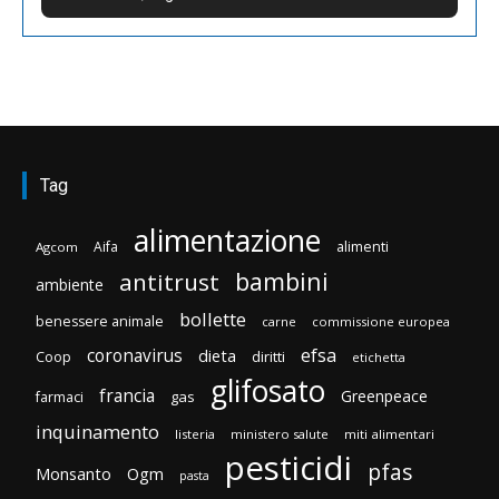
Tag
alimentazione
Aifa
alimenti
Agcom
bambini
antitrust
ambiente
bollette
benessere animale
carne
commissione europea
efsa
coronavirus
dieta
diritti
Coop
etichetta
glifosato
francia
Greenpeace
gas
farmaci
inquinamento
listeria
ministero salute
miti alimentari
pesticidi
pfas
Monsanto
Ogm
pasta