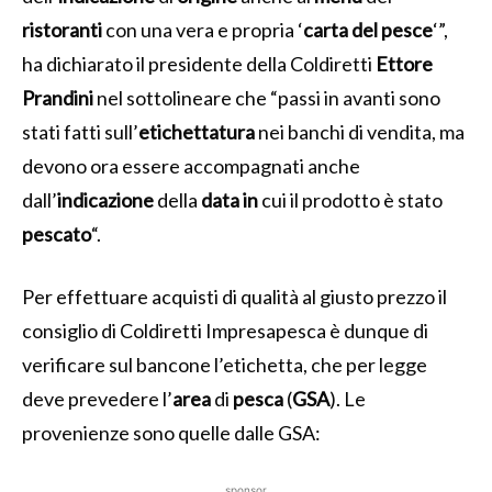
ristoranti
con una vera e propria ‘
carta del pesce
‘”,
ha dichiarato il presidente della Coldiretti
Ettore
Prandini
nel sottolineare che “passi in avanti sono
stati fatti sull’
etichettatura
nei banchi di vendita, ma
devono ora essere accompagnati anche
dall’
indicazione
della
data in
cui il prodotto è stato
pescato
“.
Per effettuare acquisti di qualità al giusto prezzo il
consiglio di Coldiretti Impresapesca è dunque di
verificare sul bancone l’etichetta, che per legge
deve prevedere l’
area
di
pesca
(
GSA
). Le
provenienze sono quelle dalle GSA:
sponsor