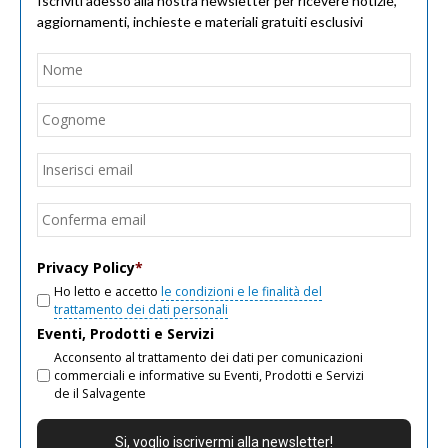
Iscriviti adesso alla nostra newsletter per ricevere notizie,
aggiornamenti, inchieste e materiali gratuiti esclusivi
Nome
*
Nom
Cogn
Email
*
Inseri
email
Conf
email
Privacy Policy
*
Ho letto e accetto
le condizioni e le finalità del
trattamento dei dati personali
Eventi, Prodotti e Servizi
Acconsento al trattamento dei dati per comunicazioni
commerciali e informative su Eventi, Prodotti e Servizi
de il Salvagente