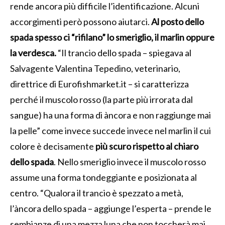
rende ancora più difficile l’identificazione. Alcuni
accorgimenti però possono aiutarci.
Al posto dello
spada spesso ci “rifilano” lo smeriglio, il marlin oppure
la verdesca.
“Il trancio dello spada – spiegava al
Salvagente Valentina Tepedino, veterinario,
direttrice di Eurofishmarket.it – si caratterizza
perché il muscolo rosso (la parte più irrorata dal
sangue) ha una forma di àncora e non raggiunge mai
la pelle” come invece succede invece nel marlin il cui
colore è decisamente
più scuro rispetto al chiaro
dello spada
. Nello smeriglio invece il muscolo rosso
assume una forma tondeggiante e posizionata al
centro. “Qualora il trancio è spezzato a metà,
l’àncora dello spada – aggiunge l’esperta – prende le
sembianze di una mezza luna che non toccherà mai