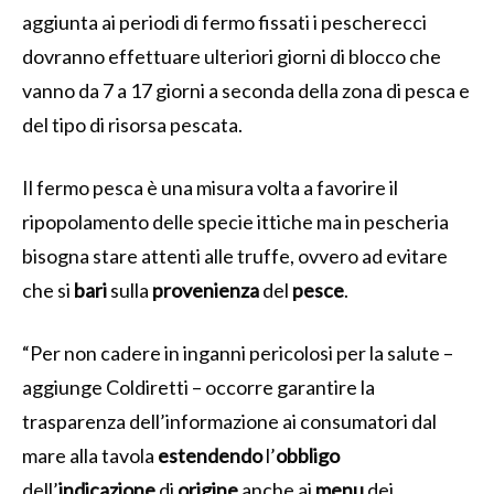
aggiunta ai periodi di fermo fissati i pescherecci
dovranno effettuare ulteriori giorni di blocco che
vanno da 7 a 17 giorni a seconda della zona di pesca e
del tipo di risorsa pescata.
Il fermo pesca è una misura volta a favorire il
ripopolamento delle specie ittiche ma in pescheria
bisogna stare attenti alle truffe, ovvero ad evitare
che si
bari
sulla
provenienza
del
pesce
.
“Per non cadere in inganni pericolosi per la salute –
aggiunge Coldiretti – occorre garantire la
trasparenza dell’informazione ai consumatori dal
mare alla tavola
estendendo
l’
obbligo
dell’
indicazione
di
origine
anche ai
menu
dei