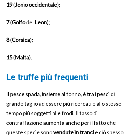
19
(
Jonio occidentale
);
7
(
Golfo
del
Leon
);
8
(
Corsica
);
15
(
Malta
).
Le truffe più frequenti
Il pesce spada, insieme al tonno, è tra i pesci di
grande taglio ad essere più ricercati e allo stesso
tempo più soggetti alle frodi. Il tasso di
contraffazione aumenta anche per il fatto che
queste specie sono
vendute in tranci
e ciò spesso