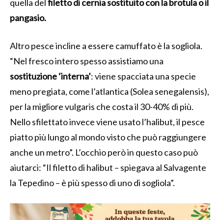
quella del
filetto di cernia sostituito con la brotula o il
pangasio.
Altro pesce incline a essere camuffato è la sogliola.
“Nel fresco intero spesso assistiamo una
sostituzione ‘interna’
: viene spacciata una specie
meno pregiata, come l’atlantica (Solea senegalensis),
per la migliore vulgaris che costa il 30-40% di più.
Nello sfilettato invece viene usato l’halibut, il pesce
piatto più lungo al mondo visto che può raggiungere
anche un metro”. L’occhio però in questo caso può
aiutarci: “Il filetto di halibut – spiegava al Salvagente
la Tepedino – è più spesso di uno di sogliola”.