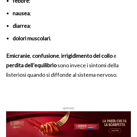
febbre
;
nausea
;
diarrea
;
dolori muscolari
.
Emicranie
,
confusione
,
irrigidimento del collo
e
perdita dell’equilibrio
sono invece i sintomi della
listeriosi quando si diffonde al sistema nervoso.
sponsor