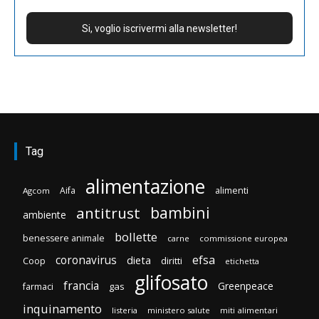
Tag
alimentazione
Aifa
alimenti
Agcom
bambini
antitrust
ambiente
bollette
benessere animale
carne
commissione europea
efsa
coronavirus
dieta
diritti
Coop
etichetta
glifosato
francia
Greenpeace
gas
farmaci
inquinamento
listeria
ministero salute
miti alimentari