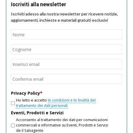
Iscriviti alla newsletter
Iscriviti adesso alla nostra newsletter per ricevere notizie,
aggiornamenti, inchieste e materiali gratuiti esclusivi
Nome
*
Nom
Cogn
Email
*
Inseri
email
Conf
email
Privacy Policy
*
Ho letto e accetto
le condizioni e le finalità del
trattamento dei dati personali
Eventi, Prodotti e Servizi
Acconsento al trattamento dei dati per comunicazioni
commerciali e informative su Eventi, Prodotti e Servizi
de il Salvagente