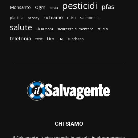
pesticidi
pfas
Monsanto
Ogm
pasta
richiamo
plastica
ritiro
salmonella
privacy
salute
sicurezza
sicurezza alimentare
studio
telefonia
tim
test
zucchero
Ue
CHI SIAMO
Il Salvagente, l’unico mensile in edicola, in abbonamento